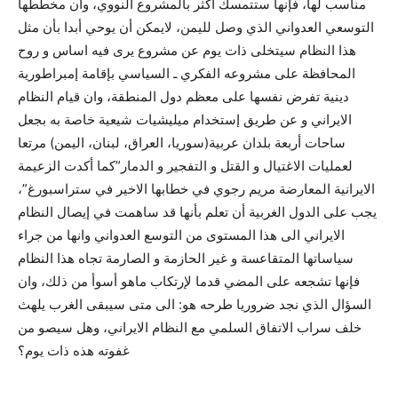
مناسب لها، فإنها ستتمسك أکثر بالمشروع النووي، وان مخططها
التوسعي العدواني الذي وصل لليمن، لايمکن أن يوحي أبدا بأن مثل
هذا النظام سيتخلى ذات يوم عن مشروع يرى فيه اساس و روح
المحافظة على مشروعه الفکري ـ السياسي بإقامة إمبراطورية
دينية تفرض نفسها على معظم دول المنطقة، وان قيام النظام
الايراني و عن طريق إستخدام ميليشيات شيعية خاصة به بجعل
ساحات أربعة بلدان عربية(سوريا، العراق، لبنان، اليمن) مرتعا
لعمليات الاغتيال و القتل و التفجير و الدمار”کما أکدت الزعيمة
الايرانية المعارضة مريم رجوي في خطابها الاخير في ستراسبورغ”،
يجب على الدول الغربية أن تعلم بأنها قد ساهمت في إيصال النظام
الايراني الى هذا المستوى من التوسع العدواني وانها من جراء
سياساتها المتقاعسة و غير الحازمة و الصارمة تجاه هذا النظام
فإنها تشجعه على المضي قدما لإرتکاب ماهو أسوأ من ذلك، وان
السؤال الذي نجد ضروريا طرحه هو: الى متى سيبقى الغرب يلهث
خلف سراب الاتفاق السلمي مع النظام الايراني، وهل سيصو من
غفوته هذه ذات يوم؟