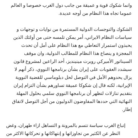
وانما شکوك قوية و عميقة من جانب دول الغرب خصوصا و العالم
عموما تجاه هذا النظام من أوجه عديدة.
الشکوك والتوجسات الدولية المستمرة من نوايات و توجهات و
سياسات النظام الايراني، أمر يمکن تلمسه حتى من أولئك الذين
يحبذون استمرار التعاطي مع هذا النظام على أمل أن تحدث
المعجزة و ينصاع هذا النظام للمطالب الدولية، وان موقف
السيناتور الأميركي روبرت مينينديز، أحد الراعين لمشروع قانون
سيشدد العقوبات على إيران بشأن برنامجها النووي، ذكر أنهم لا
يزال يحدوهم الأمل في التوصل لحل دبلوماسي للقضية النووية
الإيرانية، لكنه قال إن شكوكا عميقة تساورهم بشأن التزام إيران
بتقديم تنازلات لتظهر أن برنامجها النووي سلمي بحلول المهلة
النهائية التي حددها المفاوضون الدوليون من أجل التوصل لاتفاق
إطار.
إتباع الغرب سياسة تتسم بالمرونة و التساهل ازاء طهران، وغض
النظر عن الکثير من تجاوزاتها و إنتهاکاتها و تحرکاتها الاکثر من