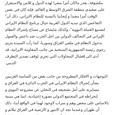
مکشوفة، بقدر ماکان أمرا مضرا لهذه الدول و للامن والاستقرار
على صعيدي منطقة الشرق الاوسط و العالم، فإنه کان في نفس
الوقت أمرا مفيدا و إيجابيا بالنسبة للنظام الايراني، ذلك أن”
التقاعس الذي تبديه الدول الغربية حيال برنامج النظام الإيراني
لتصنيع القنبلة النووية”، وکذلك مايشاع عن مساع بإشراك النظام
الإيراني في التحالف الدولي من اجل الحرب ضد داعش والقبول
بدخول النظام في ملفي العراق وسوريا، کما رأت السيدة مريم
رجوي رئيسة الجمهورية المنتخبة من جانب المقاومة الايرانية، قد
أدى الى إفشال المحاولات التي تجري لوقف تصدير التطرف
الديني.
التوجهات و الافکار المطروحة من جانب بعض من الساسة الغربيين
بشأن إشراك النظام الايراني في الحرب الدائرة في العراق و
مسايرته على أمل تشجيعه في التخلي عن مشروعه النووي و
إنخراطه في المجتمع الدولي بصورة إعتيادية، انما هي مبنية
بالاساس على محض وهم و سراب لاوجود لهما في الواقع أبدا، ذلك
أن طهران وعندما تجد ان الامور و الارضية في العراق ملائم و