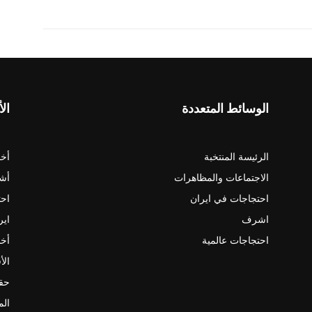
الوسائط المتعددة
الأ
الرئيسة المنتخبة
أخب
الاجتماعات والمظاهرات
أش
احتجاجات في ايران
احت
اشرف
اير
احتجاجات عالمية
أخب
الأ
حقو
الم