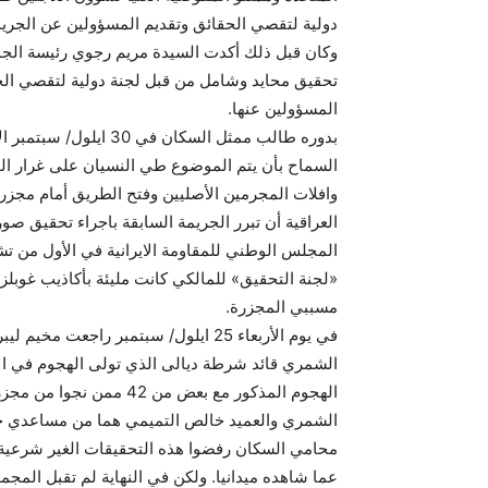
دولية لتقصي الحقائق وتقديم المسؤولين عن الجريمة ا
وكان قبل ذلك أكدت السيدة مريم رجوي رئيسة الجمهو
تحقيق محايد وشامل من قبل لجنة دولية لتقصي الح
المسؤولين عنها.
بدوره طالب ممثل السكان
السماح بأن يتم الموضوع طي النسيان على غرار الم
وافلات المجرمين الأصليين وفتح الطريق أمام مجزرة 
المجلس الوطني للمقاومة الايرانية في الأول من ت
مسببي المجزرة.
في يوم الأربعاء 25 ايلول/ سبتمبر را
الشمري قائد شرطة ديالى الذي تولى الهجوم في ال
الهجوم المذكور مع بعض من 
الشمري والعميد خالص التميمي هما من مساعدي جم
محامي السكان رفضوا هذه التحقيقات الغير شرعية 
عما شاهده ميدانيا. ولكن في النهاية لم تقبل الم