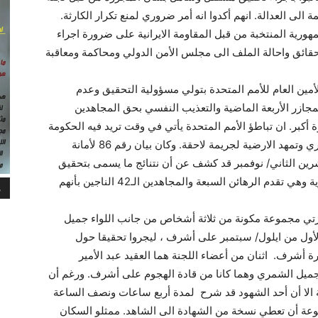
لى العدالة. انهم أكدوا انه أمر ضروري لمنع تكرار الكارثة.
رية المنتخبة من قبل المقاومة الايرانية على ضرورة اجراء
قائق واحالة الملف الى مجلس الأمن الدولي ومحاكمة ومعاقبة
 في 30 ايلول/ سبتمبر الأمين العام للأمم المتحدة بتولي مسؤولية التحقيق وعدم
جازر الأربعة الماضية والتعذيب النفسي بحق المجاهدين
أكبر. ان تباطؤ الأمم المتحدة يأتي في وقت تريد فيه الحكومة
العراقية أن تبرر الجريمة السابقة باجراء تحقيق صوري وتمهد الارضية لجريمة لاحقة. وكان بيان رقم 86 لأمانة
شرين الثاني/ نوفمبر قد كشف عن أن نتنائج ما يسمى بتحقيق
«لجنة التحقيق» للمالكي كانت مليئة بأكاذيب غوبلزية وهي تقدم الرهائن السبعة والمجاهدين الـ42 الناجين بأنهم
م
جعت مخيم ليبرتي مجموعة مكونة من ثلاثة أشخاص من جانب اللواء جميل
أول من ايلول/ سبتمبر على أشرف ، ليجروا تحقيقا حول
42 ممن نجوا من مجزرة أشرف. اثنان من أعضاء اللجنة هما العقيد عبد الأمير
يل الشمري وهما كانا من قادة الهجوم على أشرف. ورغم أن
الا أن أحد الشهود قد شرح لمدة أربع ساعات ونصف الساعة
جموعة أن تعطي نسخة من الشهادة الى الشاهد. ممثلو السكان