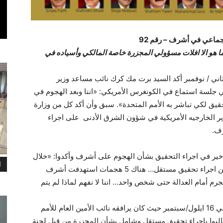
جماعي في أشرف – رقم 92
ا هو الا افلات مسؤولي المجزرة خاصة المالكي وأسياده في
شرين الثاني / نوفمبر أكد السيد برت مك كرك نائب مساعد وزير
ي جلسة استماع في الكونغرس الأمريكي: «اننا وبعد الهجوم في
حقيق لكي تباشر به الأمم المتحدة». سبق وأن أكد كل من وزارة
ير الخارجيه الأمريكية في شؤون الشرق الأدنى على اجراء
ف.
خير في اجراء التحقيق بشأن الهجوم على أشرف وأكدوا: «خلال
ا
الأيام الـ74 الماضية لم يتم اتخاذ أي اجراء، ناهيك عن اجراء تحقيق مستقل… هناك 5 هجمات استهدفت أشرف
رم أمام العدالة حتى شخص واحد… اننا لا نفهم لماذا لم يتم
سكان ليبرتي وخلال زيارة السيد مك كرك لليبرتي في 16 ايلول/سبتمبر حيث كان يرافقه نائب الأمين العام للأمم
طالبوا باجراء تحقيق مستقل وشامل بشأن المجزرة من قبل لجنة