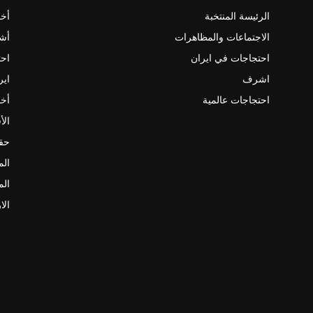
الرئيسة المنتخبة
أخب
الاجتماعات والمظاهرات
أش
احتجاجات في ايران
احت
اشرف
اير
احتجاجات عالمية
أخب
الأ
حقو
الم
الم
الا