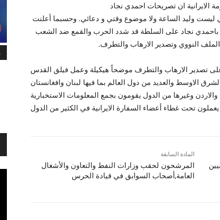
 الايرانية ان تصريحات احمدي نجاد
ي ليست وليد الساعة ولا موضوع وقتي و دعائي. وحسبما أعلنت
ان خامنئي وبمجيئه باحمدي نجاد على السلطة قد شدد الحرب والقمع ضد الشعب
الملف النووي وتصدير الارهاب والتطرف.
م
 على تصدير الارهاب والتطرف موضحاً هيكيلة وعمل فيلق القدس
شرق الاوسط والعديد من دول العالم بما فيها لبنان وافغانستان
 والاردن وغيرها من الدول يقومون بجمع المعلومات الاستخبارية
عملون تحت غطاء أعضاء السفارة الايرانية في الكثير من الدول
المادة السابقة
يين
المرشحون لحقب وزارات النفط والتعاون والأشغال
العامة,أصحاب السوابق في قيادة الحرس