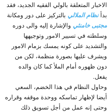
الاخبار المتعلقة بالولي الفقيه الجديد، فقد
بدأ
نظام الملالي
بالترکيز على دور ومکانة
مجتبى خامنئي
والإشارة إليه والى دوره
وسلطته في تسيير الامور وتوجيهها
والتشديد على کونه يمسك بزمام الامور
ويشرف عليها بصورة منظمة، لکن من
دون ظهوره أمام الملأ کما کان والده
يفعل.
وحاول النظام في هذا الخضم، السعي
أيضا لإظهار تماسکه ووحدة موقفه وقراره
وحتى إنه عمل من أجل تسويق ذلك