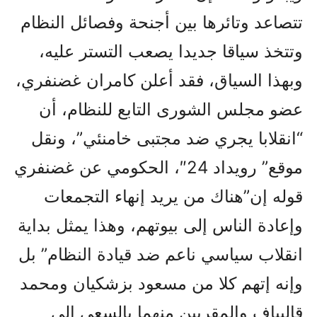
تتصاعد وتائرها بين أجنحة وفصائل النظام
وتتخذ سياقا جديدا يصعب التستر عليه،
وبهذا السياق، فقد أعلن کامران غضنفري،
عضو مجلس الشورى التابع للنظام، أن
“انقلابا يجري ضد مجتبى خامنئي”، ونقل
موقع” رويداد 24″، الحکومي عن غضنفري
قوله إن”هناك من يريد إنهاء التجمعات
وإعادة الناس إلى بيوتهم، وهذا يمثل بداية
انقلاب سياسي ناعم ضد قيادة النظام” بل
وإنه إتهم کلا من مسعود بزشکيان ومحمد
قاليباف والمقربين منهما بالسعي إلى