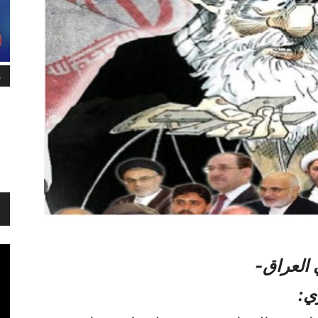
م
 العراق-
ي: