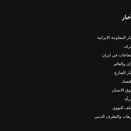
خبار
ار المقاومة الايرانية
رف
جاجات في ايران
ان والعالم
ار الشارع
قتصاد
ق الانسان
رأة
لف النووي
رهاب والتطرف الديني