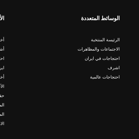
الوسائط المتعددة
الأ
الرئيسة المنتخبة
أخب
الاجتماعات والمظاهرات
أش
احتجاجات في ايران
احت
اشرف
اير
احتجاجات عالمية
أخب
الأ
حقو
الم
الم
الا