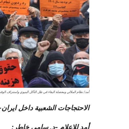
أمد/ نظام الملالي ومعضلة البقاء في ظل التآكل البنيوي واستنزاف الوق
الاحتجاجات الشعبیة داخل ایران-
أمد للإعلام -د. سامي خاطر: