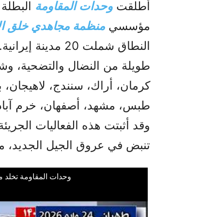
أطلقت
وحدات المقاومة
البطلة ت
مؤسسي
منظمة مجاهدي خلق الإ
النطاق شملت 20 م
طويلة من النضال والتضحية، وش
كرمان، أراك، سنندج، لاهيجان، ب
طبس، مشهد، أصفهان، خرم آباد،
وقد أثبتت هذه الفعاليات الجريئة
تنبض في عروق الجيل الجديد، مب
وحدات المقاومة تخلد م