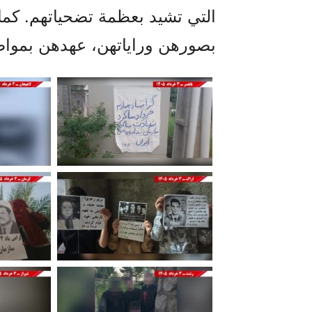
التي تشيد بعظمة تضحياتهم. كما
بصورهن وراياتهن، عهدهن بمواص