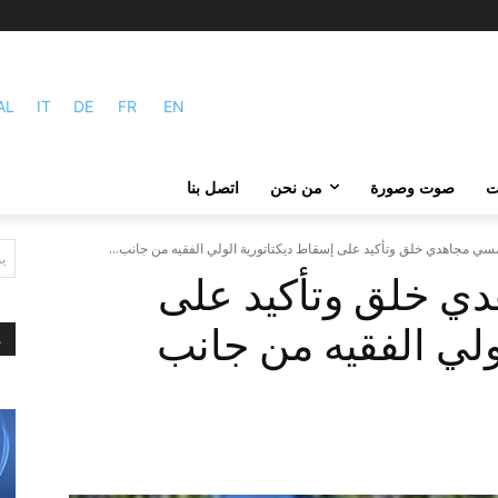
AL
IT
DE
FR
EN
ات
صوت وصورة
من نحن
اتصل بنا
سي مجاهدي خلق وتأكید علی إسقاط ديكتاتورية الولي الفقيه من جانب...
ي
ي خلق وتأكید علی
ولي الفقيه من جانب
م