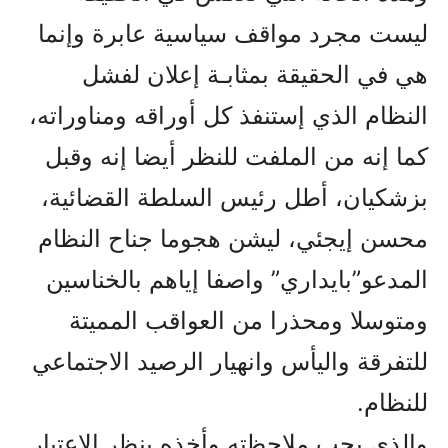
ليست مجرد مواقف سياسية عابرة وإنما
هي في الحقيقة بمثابـة إعلان لفشل
النظام الذي إستنفذ کل أوراقه ومناوراته،
کما إنه من الملفت للنظر أيضا إنه وقبل
بزشکيان، أطل رئيس السلطة القضائية،
محسن إيجئي، ليشن هجوما جناح النظام
المدعو”بايداري” واصفا إياهم بالخناسين
ومتوسلا ومحذرا من العواقب المميتة
للتفرقة واليأس وانهيار الرصيد الاجتماعي
للنظام.
والذي يجب ملاحظته وأخذه بنظر الاعتبار