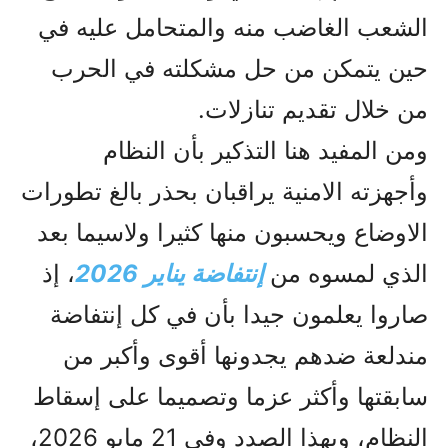
الشعب الغاضب منه والمتحامل عليه في
حين يتمکن من حل مشکلته في الحرب
من خلال تقديم تنازلات.
ومن المفيد هنا التذکير بأن النظام
وأجهزته الامنية يراقبان بحذر بالغ تطورات
الاوضاع ويحسبون منها کثيرا ولاسيما بعد
الذي لمسوه من
إنتفاضة يناير 2026
، إذ
صاروا يعلمون جيدا بأن في کل إنتفاضة
مندلعة ضدهم يجدونها أقوى وأکبر من
سابقتها وأکثر عزما وتصميما على إسقاط
النظام، وبهذا الصدد وفي 21 مايو 2026،