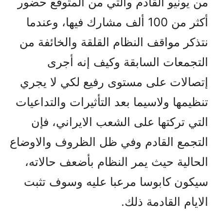
من يونيو القادم والتي من المتوقع حضور
أکثر من 100 ألف مشارك فيها، وعندما
نتذکر مواقف النظام القلقة والخائفة من
التجمعات السابقة وکيف إنه أجرى
إتصالات على مستوى رفيع لکي لا يجري
تنظيمها ولاسيما بعد التأثيرات والتداعيات
التي ترکتها على الشعب الايراني، فإن
التجمع القادم وفي ظل الظروف والاوضاع
الحالية حيث يمر النظام بأضعف حالاته،
سيکون کابوسا مرعبا عليه وسوف تثبت
الايام القادمة ذلك.