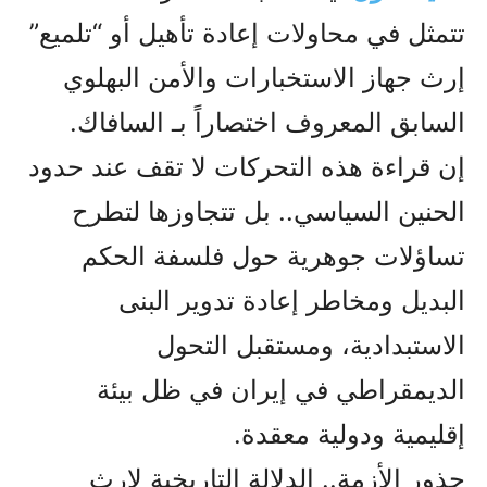
تتمثل في محاولات إعادة تأهيل أو “تلميع”
إرث جهاز الاستخبارات والأمن البهلوي
السابق المعروف اختصاراً بـ السافاك.
إن قراءة هذه التحركات لا تقف عند حدود
الحنين السياسي.. بل تتجاوزها لتطرح
تساؤلات جوهرية حول فلسفة الحكم
البديل ومخاطر إعادة تدوير البنى
الاستبدادية، ومستقبل التحول
الديمقراطي في إيران في ظل بيئة
إقليمية ودولية معقدة.
جذور الأزمة.. الدلالة التاريخية لإرث