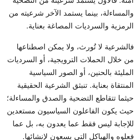
آمنة. فالأول يستمد شرعيته من التضحية
والمساءلة، بينما يستمد الآخر شرعيته من
الرمزية والسرديات المصاغة بعناية.
فالشرعية لا تُورث، ولا يمكن اصطناعها
من خلال الحملات الترويجية، أو السرديات
المليئة بالحنين، أو الصور السياسية
المنتقاة بعناية. تنبثق الشرعية الحقيقية
حيثما تتقاطع التضحية والصدق والمساءلة؛
حيث يكون الفاعلون السياسيون مستعدين
للإجابة ليس فقط عما يعدون به، بل عما
فعلوه والهياكل التي يسعون لإنشائها.