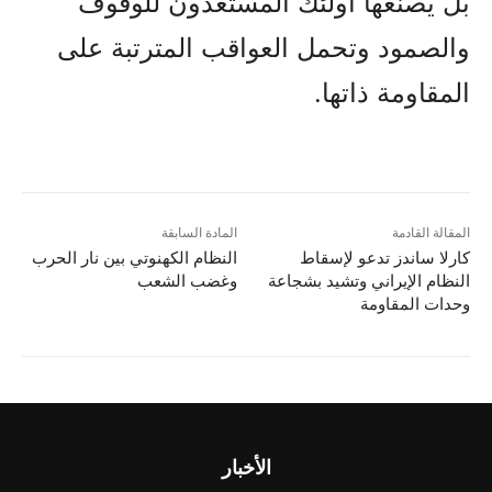
بل يصنعها أولئك المستعدون للوقوف
والصمود وتحمل العواقب المترتبة على
المقاومة ذاتها.
المقالة القادمة
المادة السابقة
كارلا ساندز تدعو لإسقاط
النظام الکهنوتي بين نار الحرب
النظام الإيراني وتشيد بشجاعة
وغضب الشعب
وحدات المقاومة
الأخبار