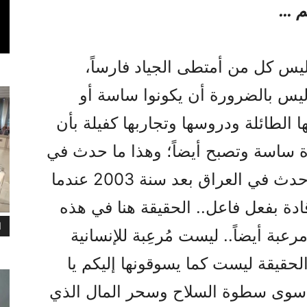
م …
ليس كل من أمتطى الجياد فارساً،
يس بالضرورة أن يكونوا ساسة أو
و47 سنة بأموالها الطائلة ودروسها وتجاربها كفيلة بأن
ساسة وتصبح أيضاً؛ وهذا ما حدث في
إيران بعد عام 1979، وكذلك ما حدث في العراق بعد سنة 2003 عندما
دة بفعل فاعل.. الحقيقة هنا في هذه
ا
بة أيضاً.. ليست مُرعِبة للإنسانية
! الحقيقة ليست كما يسوقونها إليكم يا
 سوى سطوة السلاح وسحر المال الذي