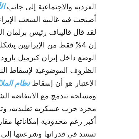
الفردية والاجتماعية إلى جانب
الأ
أصبحت فيه غالبية الشعب الإيران
لقد قال قاليباف رئيس برلمان الن
إن 4% فقط من الإيرانيين يشك
الوضع داخل إيران كبرميل بارود 
الظروف الموضوعية لإسقاط النظ
الإعتبار هو أن إسقاط
نظام الملا
ومسلحة تندمج مع الانتفاضة الش
مجرد حرب عسكرية تقليدية، وتمت
أكبر رغم محدودية إمكاناتها مقارن
تستند في قدراتها وشرعيتها إلى