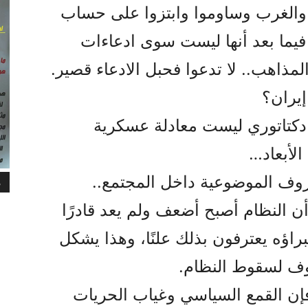
والغرب وساوموا وابتزوا على حساب
فيما بعد أنها ليست سوى ادعاءات
المذاهب.. لا تدعوا فحبل الادعاء قصير.
يران؟
دكتاتوري ليست معادلة عسكرية
الأبعاد…
ظروف الموضوعية داخل المجتمع..
م
ن النظام أصبح أضعف ولم يعد قادرًا
راؤه يعترفون بذلك علنًا، وهذا يشكل
وف لسقوط النظام.
فإن القمع السياسي وغياب الحريات