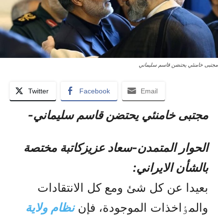
مجتبی خامنئي یحتضن قاسم سلیماني
Twitter
Facebook
Email
مجتبی خامنئي یحتضن قاسم سلیماني-
الحوار المتمدن-سعاد عزيزکاتبة مختصة
بالشأن الايراني:
بعيدا عن کل شئ ومع کل الانتقادات
والمٶاخذات الموجودة، فإن
نظام ولاية