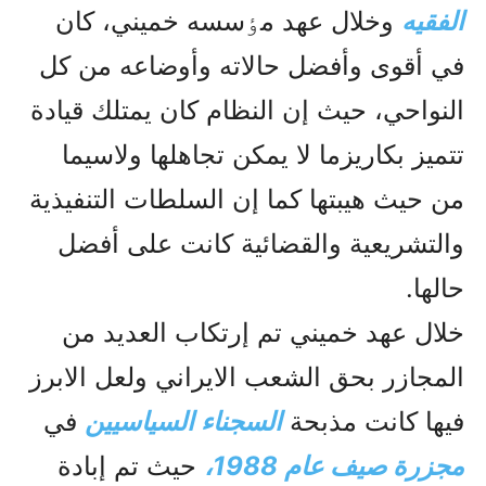
الفقيه
وخلال عهد مٶسسه خميني، کان
في أقوى وأفضل حالاته وأوضاعه من کل
النواحي، حيث إن النظام کان يمتلك قيادة
تتميز بکاريزما لا يمکن تجاهلها ولاسيما
من حيث هيبتها کما إن السلطات التنفيذية
والتشريعية والقضائية کانت على أفضل
حالها.
خلال عهد خميني تم إرتکاب العديد من
المجازر بحق الشعب الايراني ولعل الابرز
فيها کانت مذبحة
السجناء السياسيين
في
مجزرة صيف عام 1988،
حيث تم إبادة