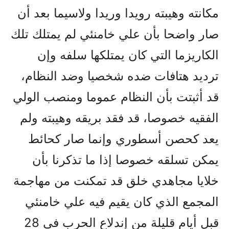
مکانته وهيبته رويدا وريدا ولاسيما بعد أن
صار واضحا بأن علي خامنئي لم يمتلك تلك
الکاريزما التي کان يمتلکها سلفه وإن
ترديد هتافات ضده شخصيا وضد النظام،
قد أثبتت بأن النظام عموما ومنصب الولي
الفقيه خصوصا، قد فقد بريقه وهيبته ولم
يعد کحصن أسطوري وإنما صار کحائط
يمکن تسلقه خصوصا إذا ما تذکرنا بأن
خلايا مجاهدي خلق قد تمکنت من مهاجمة
المجمع الذي کان يقيم فيه علي خامنئي
قبل أيام قليلة من إندلاع الحرب في 28