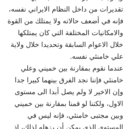
تقديرات من داخل النظام الايراني نفسه،
فإنه في أضعف حالاته ولا يمتلك من القوة
والامکانيات المختلفة التي کان يمتلکها
خلال الاعوام السابقة وتحديدا خلال ولاية
علي خامنئي نفسه.
عندما نقوم بمقارنة بين خميني وعلي
خامنئي فإننا نجد الفرق بينهما کبيرا جدا
وإن الاخير لا ولم يصل أبدا الى مستوى
الاول، ولکننا لو قمنا بمقارنة بين خميني
وبين مجتبى خامنئي، فإنه ليس في
المستوى الذي يمکن أن يٶهله لذلك، إذ