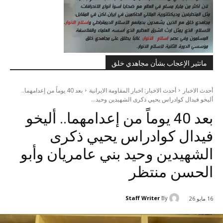
ماتثير الإعجاب بشأن مجاهدي خلق
أحدث الاخبار
أحدث الاخبار: اخبار المقاومة الايرانية
بعد 40 يوماً من إعدامهما..
أليخو فيدال كوادراس يحيي ذكرى الشهيدين وحيد...
بعد 40 يوماً من إعدامهما.. أليخو
فيدال كوادراس يحيي ذكرى
الشهيدين وحيد بني عامريان وأبو
الحسن منتظر
Staff Writer
By
16 مايو 26