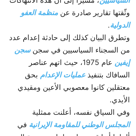
السياسيين
، مشيراً إلى أن هذه الانتهاكات
وثّقتها تقارير صادرة عن
منظمة العفو
الدولية
.
وتطرق البيان كذلك إلى حادثة إعدام عدد
من السجناء السياسيين في سجن
سجن
إيفين
عام 1975، حيث اتهم عناصر
السافاك بتنفيذ
عمليات الإعدام
بحق
معتقلين كانوا معصوبي الأعين ومقيدي
الأيدي.
وفي السياق نفسه، أعلنت ممثلية
المجلس الوطني للمقاومة الإيرانية
في