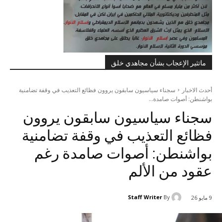
ماتثير الإعجاب بشأن مجاهدي خلق
أحدث الاخبار
سجناء سياسيون سابقون يروون فظائع التعذيب في وقفة تضامنية
بواشنطن: أصوات صامدة...
سجناء سياسيون سابقون يروون
فظائع التعذيب في وقفة تضامنية
بواشنطن: أصوات صامدة رغم
عقود من الألم
Staff Writer
By
9 مايو 26