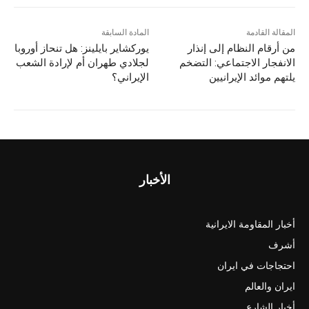
المقالة القادمة
المادة السابقة
من أرقام النظام إلى إنذار
يوركشاير بايلينز: هل تنحاز أوروبا
الانفجار الاجتماعي: التضخم
لجلادي طهران أم لإرادة الشعب
يلتهم موائد الإيرانيين
الإيراني؟
الأخبار
أخبار المقاومة الايرانية
أشرف
احتجاجات في ايران
ايران والعالم
أخبار الشارع