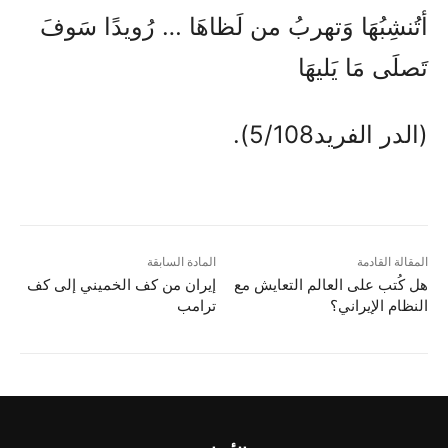
أتُنشِبُهَا وَتهربُ من لَظاهَا … رُويدًا سَوفَ
تَصلَى مَا يَليهَا
(الدر الفريد5/108).
المقالة القادمة
المادة السابقة
هل كُتب على العالم التعايش مع
إيران من كف الخميني إلى كف
النظام الإيراني؟
ترامب