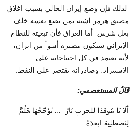
لذلك فإن وضع إيران الحالي بسبب اغلاق
مضيق هرمز أشبه بمن يضع نفسه خلف
بغل شرس. أما العراق فأن تبعيته للنظام
الإيراني سيكون مصيره أسوأ من ايران،
لأنه يعتمد في كل احتياجاته على
الاستيراد، وصادراته تقتصر على النفط.
قَالُ المستعصمي:
أَلَا يَا مُوقدًا للحربِ نَارًا … يُؤجّجُهَا هَلُمَّ
لِنَصطلِيهَ ابعدَهُ