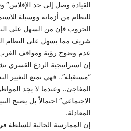
القيادة وصل إلى حد الإفلاس” 
للنظام من أزماته ووسيلة للاست
الحروب فإن من السهل على النظ
شريف مما يسهل على النظام ال
عدم وضوح رؤية ومواقف الغرب ا
إن استراتيجية الردع القسري تشت
“مستقبله”.. فهي تمنع التغيير الت
المفاجئ.. وعندما لا يجد المواطن 
الاجتماعي” احتمالاً بل يصبح النت
المعادلة.
إن الممارسة الحالية للسلطة في