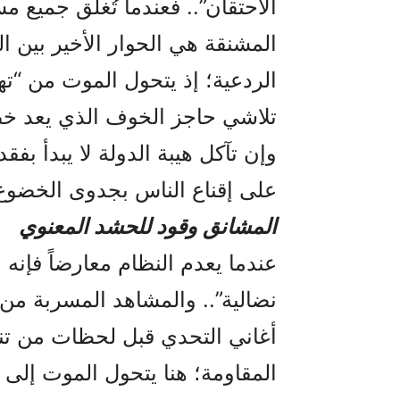
الاحتقان”.. فعندما تُغلق جميع 
المشنقة هي الحوار الأخير بين ا
الردعية؛ إذ يتحول الموت من “ته
تلاشي حاجز الخوف الذي يعد خط 
وإن تآكل هيبة الدولة لا يبدأ بف
على إقناع الناس بجدوى الخضوع
المشانق وقود للحشد المعنوي
عندما يعدم النظام معارضاً فإنه ل
نضالية”.. والمشاهد المسربة م
أغاني التحدي قبل لحظات من تنفيذ
المقاومة؛ هنا يتحول الموت إلى أ