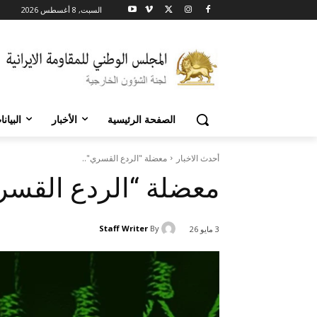
السبت, 8 أغسطس 2026
الصفحة الرئيسية
الأخبار
البيان
أحدث الاخبار
معضلة "الردع القسري"..
معضلة “الردع القسر
Staff Writer
By
3 مايو 26