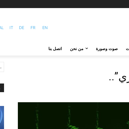
AL
IT
DE
FR
EN
ات
صوت وصورة
من نحن
اتصل بنا
ي
ي”..
م