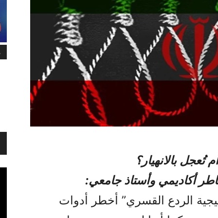
م
 تُعجل بالانهيار؟
خاطر أكاديمي وأستاذ جامعي:
تيجية الردع القسري” أخطر أدوات