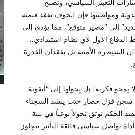
مسارات التعبير السياسي، وتصبح
لدولة ومواطنيها فإن الخوف يفقد قيمته
ديد” إلى “مصير متوقع”، مما يؤدي إلى
الدفاع الأول لأي نظام استبدادي..
قدان السيطرة الأمنية بل بفقدان القدرة
.
م
ا يمحو فكرته؛ بل يحولها إلى “أيقونة
ن سجن قزل حصار حيث ينشد السجناء
 الحكم توثق تحولاً نوعياً في بنية
داة تواصل سياسي فائقة التأثير تتجاوز