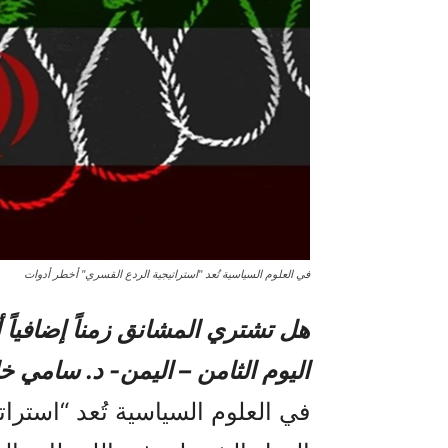
في العلوم السياسية تُعد "استراتيجية الردع القسري" أخطر أدوات
هل تشتري المشانق زمناً إضافياً أم
اليوم الثامن – اليمن- د. سامي 
في العلوم السياسية تُعد “استرا