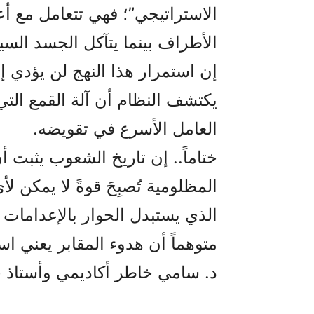
الاستراتيجي”؛ فهي تتعامل مع أ
الأطراف بينما يتآكل الجسد الس
إن استمرار هذا النهج لن يؤدي إ
يكتشف النظام أن آلة القمع الت
العامل الأسرع في تقويضه.
ختاماً.. إن تاريخ الشعوب يثبت أ
المظلومية تُصبِحَ قوةً لا يمكن 
الذي يستبدل الحوار بالإعدامات
متوهماً أن هدوء المقابر يعني است
د. سامي خاطر أكاديمي وأستاذ 