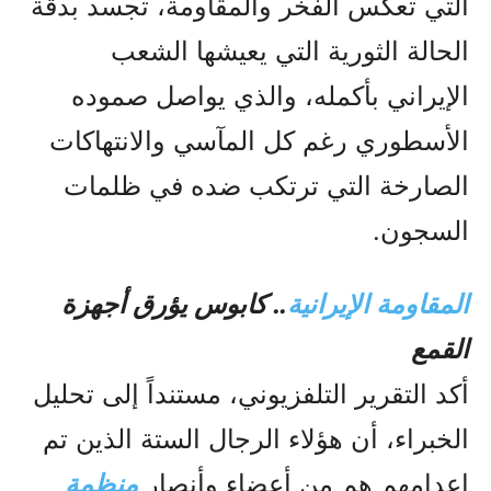
التي تعكس الفخر والمقاومة، تجسد بدقة
الحالة الثورية التي يعيشها الشعب
الإيراني بأكمله، والذي يواصل صموده
الأسطوري رغم كل المآسي والانتهاكات
الصارخة التي ترتكب ضده في ظلمات
السجون.
المقاومة الإيرانية
.. كابوس يؤرق أجهزة
القمع
أكد التقرير التلفزيوني، مستنداً إلى تحليل
الخبراء، أن هؤلاء الرجال الستة الذين تم
إعدامهم هم من أعضاء وأنصار
منظمة