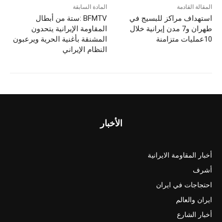
d
b
المقالة القادمة
المادة السابقة
استهداف مراكز للبسيج في
BFMTV :ستة من أبطال
o
o
طهران و7 مدن إيرانية خلال
المقاومة الإيرانية يتحدون
n
o
10عمليات متزامنة
المشنقة بأغنية الحرية ويرعبون
النظام الإيراني
k
الأخبار
أخبار المقاومة الايرانية
أشرف
احتجاجات في ايران
ايران والعالم
أخبار الشارع