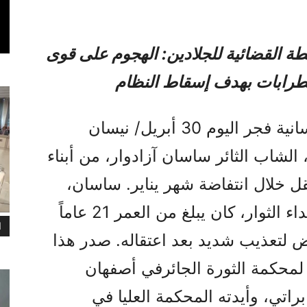
 القضائية للجلادين: الهجوم على قوى
ضطرابات بهدف إسقاط النظام
أعدم نظام الملالي المعادي للإنسانية فجر اليوم 30 أبريل/ نيسان
 الشاب الثائر ساسان آزادوار، من أبناء
قل خلال انتفاضة شهر يناير. ساسان،
الذي انضم اليوم إلى قافلة الشهداء الثوار، كان يبلغ من العمر 21 عاماً
ا
رض لتعذيب شديد بعد اعتقاله. صدر هذا
لمحكمة الثورة الجائرفي أصفهان
اتي، وأيدته المحكمة العليا في