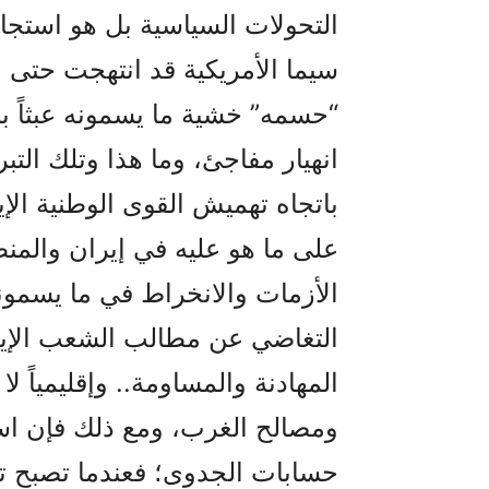
التحولات السياسية بل هو استجاب
سيما الأمريكية قد انتهجت حتى ال
“حسمه” خشية ما يسمونه عبثاً با
انهيار مفاجئ، وما هذا وتلك التب
باتجاه تهميش القوى الوطنية الإير
على ما هو عليه في إيران والمن
الأزمات والانخراط في ما يسمون
التغاضي عن مطالب الشعب الإير
المهادنة والمساومة.. وإقليمياً 
ومصالح الغرب، ومع ذلك فإن استم
حسابات الجدوى؛ فعندما تصبح تك