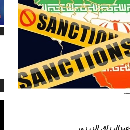
م
فحسب
-عبدالرزاق الزرزور