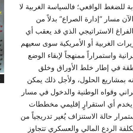
ة للضغط الواقعي؛ فالسياسة الغربية لا
آن مسار “إدارة الصراع” بدلاً من
لفراغ الاستراتيجي الذي قد يعقب أي
ريرات الغربية أو الأمريكية سوى سعيهم
انية واستمراراً ممنهجاً لإبقاء الوضع
طقة في إطار خلط الأوراق وخلق
ه بمشاريع الحلول، ولأجل ذلك يمكن
م
اني وقواه الوطنية والدخول في مسار
لا يخدم أي استقرارٍ إقليمي مخططات
رار حالة الاستنزاف يُغير تدريجياً من
لفة الردع المالي والعسكري تتجاوز