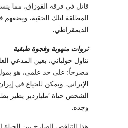
قاتل في فرقة القوزاق، مما ينس
المطلقة لتلك الحقبة، ويضعهم ف
الديمقراطي.
ثروات منهوبة وفجوة طبقية
تناول جولياني، بعين المدعي العا
مصرحاً: على حد علمي، هو يمول
الإيراني. ويمكن للجياع في إير
الشخص حياة ‘ملياردير يطير بطائر
وجده.
هذا التناقض الصارخ بين الحياة ا