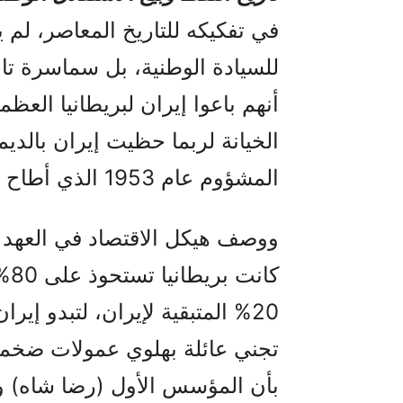
في تفكيكه للتاريخ المعاصر، لم ي
للسيادة الوطنية، بل سماسرة تاج
أنهم باعوا إيران لبريطانيا العظم
الخيانة لربما حظيت إيران بالديمق
المشؤوم عام 1953 الذي أطاح ب
ووصف هيكل الاقتصاد في العهد ا
كا
20% المتبقية لإيران، لتبدو إيرا
تجني عائلة بهلوي عمولات ضخمة 
بأن المؤسس الأول (رضا شاه) 