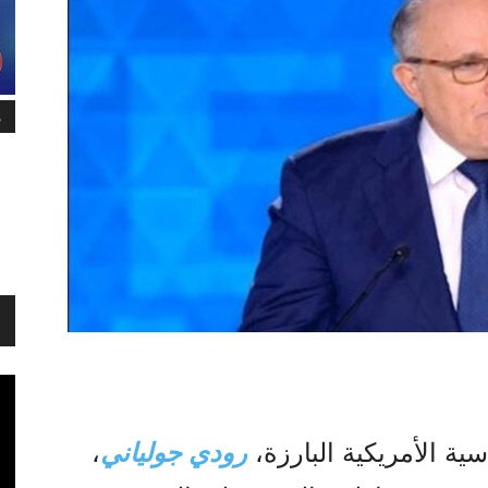
م
 الأمريكية البارزة،
رودي جولياني
،