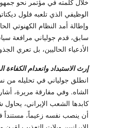
خلال كلمته في مؤتمر نحو جمهور
الوظيفي الذي تلعبه فلول ديكتات
وإطالة أمد النظام الكهنوتي الح
سابق، قدم جولياني مرافعة سيا
الأدعياء الحاليين، بل تعري الج
إرث الاستبداد وانعدام الكفاءة ال
انطلق جولياني في تحليله من نسف
كابدها الشعب الإيراني، يحاول 
أن ينصب نفسه زعيماً، مستنداً فق
الإيرانيين ويلات التعذيب لقرن م