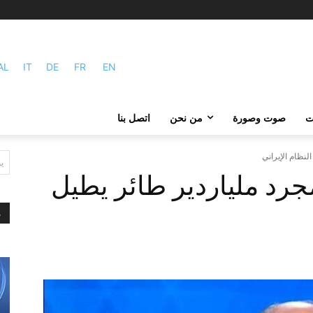
AL
IT
DE
FR
EN
ات
صوت وصورة
من نحن
اتصل بنا
لنظام الإيراني
ي
جرد ملياردير طائر يطيل
م