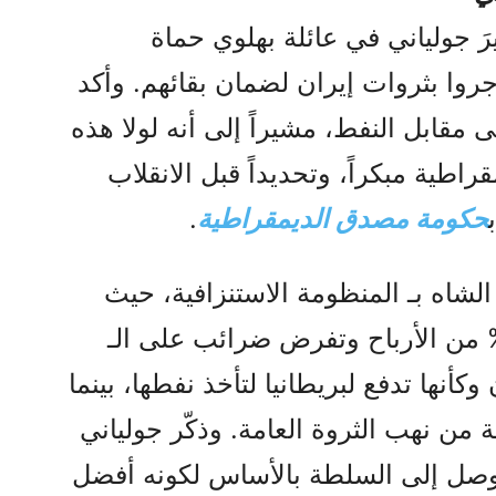
رَ جولياني في عائلة بهلوي حماة
روا بثروات إيران لضمان بقائهم. وأكد
ى مقابل النفط، مشيراً إلى أنه لولا هذه
راطية مبكراً، وتحديداً قبل الانقلاب
حكومة مصدق الديمقراطية
.
لشاه بـ المنظومة الاستنزافية، حيث
نت بريطانيا تستحوذ على 80% من الأرباح وتفرض ضرائب على الـ
ن وكأنها تدفع لبريطانيا لتأخذ نفطها، بينما
من نهب الثروة العامة. وذكّر جولياني
وصل إلى السلطة بالأساس لكونه أفضل