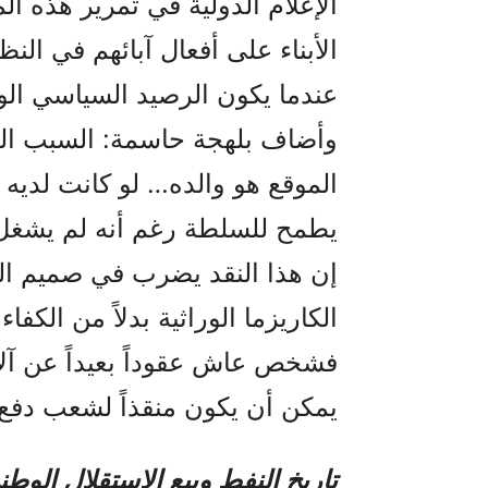
الإعلام الدولية في تمرير هذه ال
الأبناء على أفعال آبائهم في النظم
عندما يكون الرصيد السياسي الو
وأضاف بلهجة حاسمة: السبب ال
الموقع هو والده… لو كانت لديه إن
يطمح للسلطة رغم أنه لم يشغل وظ
إن هذا النقد يضرب في صميم الفا
الكاريزما الوراثية بدلاً من الكفا
فشخص عاش عقوداً بعيداً عن آلام ا
يمكن أن يكون منقذاً لشعب دفع دم
تاريخ النفط وبيع الاستقلال الوط