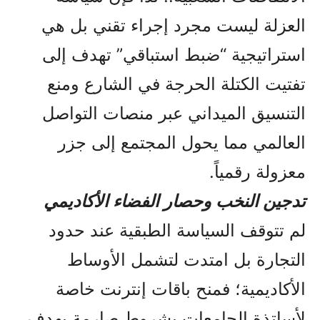
العزلة ليست مجرد إجراء تقني بل هي
استراتيجية “ضبط استباقي” تهدف إلى
تفتيت الكتلة الحرجة في الشارع ومنع
التنسيق الميداني عبر منصات التواصل
العالمي مما يحول المجتمع إلى جزر
معزولة رقمياً.
تدجين النخب وحصار الفضاء الأكاديمي
لم تتوقف السياسة الطبقية عند حدود
التجارة بل امتدت لتشمل الأوساط
الأكاديمية؛ فمنح باقات إنترنت خاصة
لأساتذة الجامعات بشروط صارمة يهدف