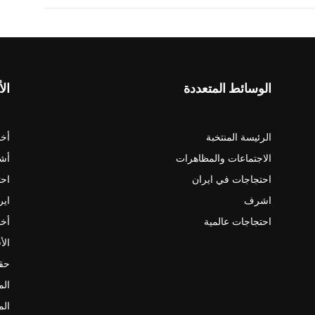
الوسائط المتعددة
الأ
الرئيسة المنتخبة
أخب
الاجتماعات والمظاهرات
أش
احتجاجات في ايران
احت
اشرف
اير
احتجاجات عالمية
أخب
الأ
حقو
الم
الم