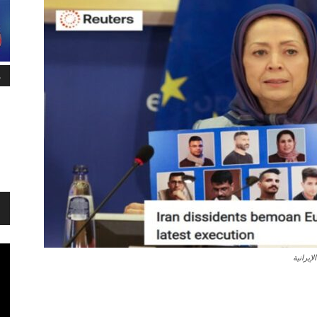
م
إيرانية