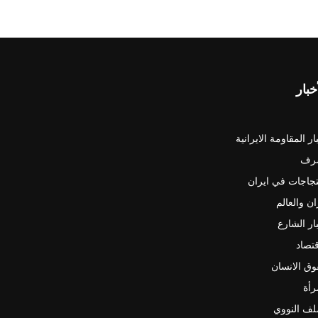
خبار
ار المقاومة الايرانية
رف
جاجات في ايران
ان والعالم
ار الشارع
قتصاد
ق الانسان
رأة
لف النووي