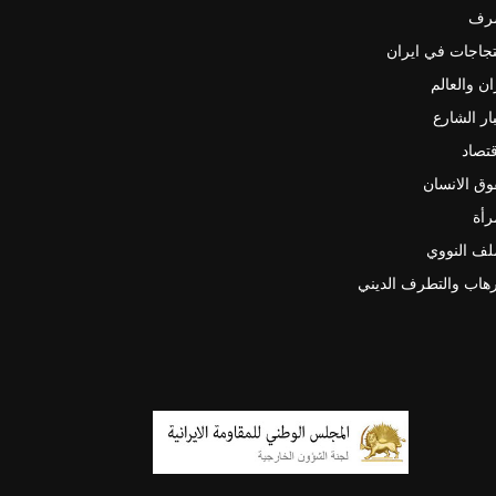
رف
جاجات في ايران
ان والعالم
ار الشارع
قتصاد
ق الانسان
رأة
لف النووي
رهاب والتطرف الديني