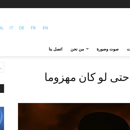
AL
IT
DE
FR
EN
ات
صوت وصورة
من نحن
اتصل بنا
ي
حتى لو کان مهزوما
م