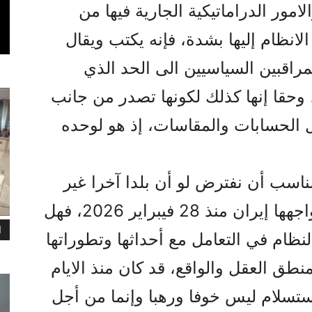
امور الدراماتيکية الجارية فيها من
انظام إليها بشدة، فإنه يکتب ويقال
مراقبين السياسيين الى الحد الذي
، وحقا إنها کذلك لکونها تصدر من جانب
 الحسابات والمقاسات، إذ هو لوحده
اسب أن نفترض لو أن بلدا آخرا غير
إيران کان قد واجه حربا کالتي تواجهها إيران منذ 28 فيبراير 2026، فهل
ا
ظام في التعامل مع أحداثها وتطوراتها
منطق العقل والواقع، قد کان منذ الايام
تسلام ليس خوفا ورهبا وإنما من أجل