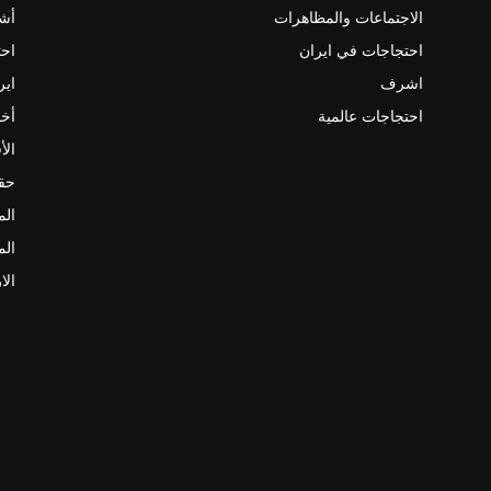
الاجتماعات والمظاهرات
أش
احتجاجات في ايران
احت
اشرف
اير
احتجاجات عالمية
أخب
الأ
حقو
الم
الم
الا