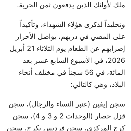
ملك لأولئك الذين يدفعون ثمن الحرية.
وتخليداً لذكرى هؤلاء الشهداء، وتأكيداً
على المضي في دربهم، يواصل الأحرار
إضرابهم عن الطعام يوم الثلاثاء 21 أبريل
2026، في الأسبوع السابع عشر بعد
المائة، في 56 سجناً في مختلف أنحاء
البلاد، وهي كالتالي:
سجن إيفين (عنبر النساء والرجال)، سجن
قزل حصار (الوحدات 2 و 3 و 4)، سجن
كرج المركزي، سجن فرديس بكرج، سجن