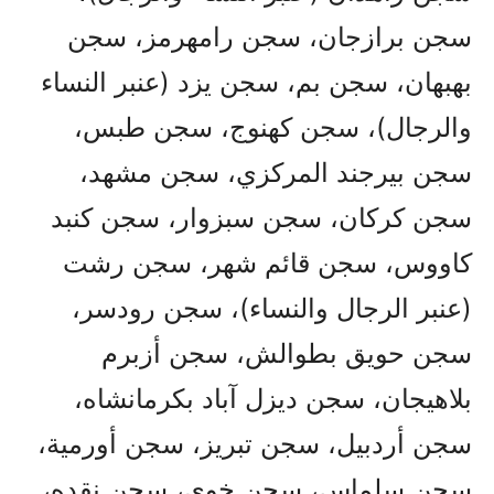
سجن برازجان، سجن رامهرمز، سجن
بهبهان، سجن بم، سجن يزد (عنبر النساء
والرجال)، سجن كهنوج، سجن طبس،
سجن بيرجند المركزي، سجن مشهد،
سجن كركان، سجن سبزوار، سجن كنبد
كاووس، سجن قائم شهر، سجن رشت
(عنبر الرجال والنساء)، سجن رودسر،
سجن حويق بطوالش، سجن أزبرم
بلاهيجان، سجن ديزل آباد بكرمانشاه،
سجن أردبيل، سجن تبريز، سجن أورمية،
سجن سلماس، سجن خوي، سجن نقده،