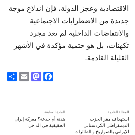
الاقتصادية وعجز الدولة، فإن اندلاع موجة
جديدة من الاضطرابات الاجتماعية
والانتفاضات الداخلية لم يعد مجرد
تكهنات، بل هو حتمية مؤكدة في الأشهر
القليلة القادمة.
S
E
M
F
h
m
a
a
ar
ai
st
c
e
l
o
e
d
b
المقالة القادمة
المادة السابقة
استهداف مقر الحزب
هدنة أم خدعة؟ معركة إيران
o
o
الديمقراطي الكردستاني
الحقيقية في الداخل
n
o
الإيراني بالصواریخ و الطائرات