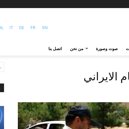
AL
IT
DE
FR
EN
ات
صوت وصورة
من نحن
اتصل بنا
ي
 الايراني
م