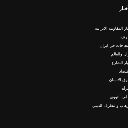
خبار
ار المقاومة الايرانية
رف
جاجات في ايران
ان والعالم
ار الشارع
قتصاد
ق الانسان
رأة
لف النووي
رهاب والتطرف الديني