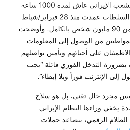
أكدت كالامارد في تغريدتها أن الشعب الإيراني عاش لمدة 1000 ساعة
في ظلام رقمي، مشيرة إلى أن السلطات عمدت منذ 28 فبراير/شباط
الماضي إلى قطع اتصالات أكثر من 90 مليون شخص بالكامل. وأوضحت
لمواطنين من الوصول إلى المعلومات
لاطمئنان على أحبائهم وتأمين تواصلهم
 بضرورة التدخل الفوري قائلة “يجب
إلى الإنترنت فوراً وبلا إبطاء”.
ليس مجرد خلل تقني، بل هو سلاح
ة يخفي وراءها النظام الإيراني
 الظلام الرقمي، تتصاعد حملات