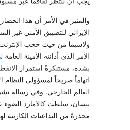
يجب أن ننتظر تفاقماً غير مسبو
والمثير في الأمر أن هذا الحصار
الإيراني للتضييق الأمني غير ال
ولاسيما من حيث حجب الإنترنت 
الأمر الذي أدانته الأمينة العامة ل
م
بشدة، مستنكرةً استمرار الانقطا
اتهاماً صريحاً لمسؤولي النظام ا
نيسان، سلطت كالامارد الضوء عل
محذرةً من التداعيات الكارثية ل