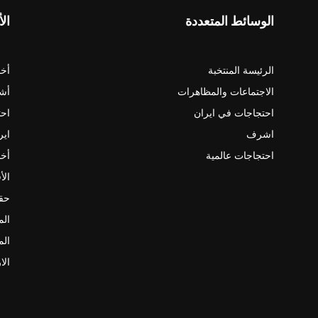
الوسائط المتعددة
الأ
الرئيسة المنتخبة
أخب
الاجتماعات والمظاهرات
أش
احتجاجات في ايران
احت
اشرف
اير
احتجاجات عالمية
أخب
الأ
حقو
الم
الم
الا