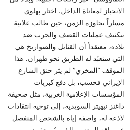
الانحياز لمعاناة الداخل، اختار بهلوي
مساراً تجاوزه الزمن، حين طالب علانية
بتكثيف عمليات القصف والحرب ضد
بلاده، معتقداً أن القنابل والصواريخ هي
التي ستعبّد له الطريق نحو طهران. هذا
الموقف “المخزي” لم يثر حنق الشارع
الإيراني فحسب، بل دفع كبريات
المؤسسات الإعلامية الغربية، مثل صحيفة
داغنز نيهيتر السويدية، إلى توجيه انتقادات
لاذعة له، واصفة إياه بالشخص المنفصل
عن واقع المدنيين الذين يُسحقون بين