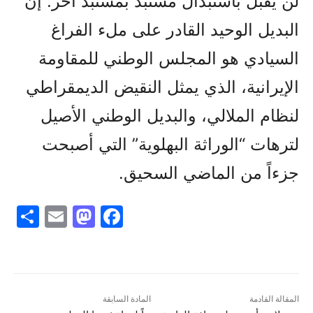
لن يقبل باستبدال مستبد بمستبد آخر. إن
البديل الوحيد القادر على ملء الفراغ
السيادي هو المجلس الوطني للمقاومة
الإيرانية، الذي يمثل النقيض الديمقراطي
لنظام الملالي، والبديل الوطني الأصيل
لترهات “الوراثة البهلوية” التي أصبحت
جزءاً من الماضي السحيق.
S
E
M
F
h
m
a
a
ar
ai
st
c
e
l
o
e
d
b
المقالة القادمة
المادة السابقة