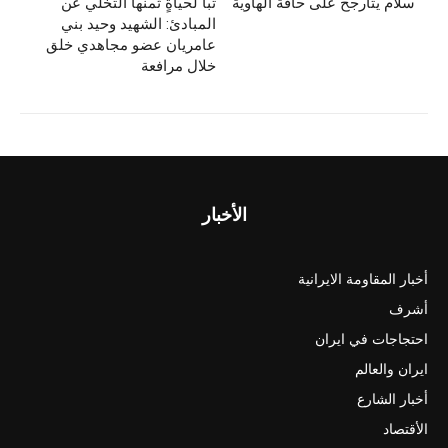
سلام يتأرجح على حافة الهاوية
تباً لحياةٍ ثمنها التخلي عن
o
o
المبادئ: الشهيد وحيد بني
n
o
عامريان عضو مجاهدي خلق
خلال مرافعة
k
الأخبار
أخبار المقاومة الايرانية
أشرف
احتجاجات في ايران
ايران والعالم
أخبار الشارع
الأقتصاد