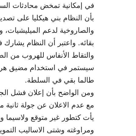
في إمكانية تمخض محادثات السلا
بأن النظام بني هيكليا على تصدير
والصاروخية لدعم الميليشيات، و
بقائه. واعتبر أن النظام يشارك
والتقاط الأنفاس للهروب من الضغ
سيستمر في استخدام مضيق هرمز 
طالما بقي في السلطة.
ومن الواضح بأن إعلان فشل الج
مع عدم الاعلان عن جولة ثانية مر
يأت کتطور غير متوقع ولاسيما و
ومراوغته وشتى الاساليب التمويه