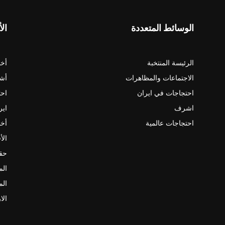
الوسائط المتعددة
الأ
الرئيسة المنتخبة
أخب
الاجتماعات والمظاهرات
أش
احتجاجات في ايران
احت
اشرف
اير
احتجاجات عالمية
أخب
الأ
حقو
الم
الم
الا