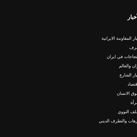
خبار
ار المقاومة الايرانية
رف
جاجات في ايران
ان والعالم
ار الشارع
قتصاد
ق الانسان
رأة
لف النووي
رهاب والتطرف الديني