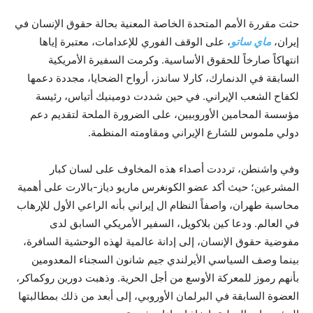
حثت مقررة الأمم المتحدة الخاصة المعنية بحالة حقوق الإنسان في
إيران،
ماي ساتو
، على الوقف الفوري للإعدامات، معتبرة إياها
انتهاكاً صارخاً للحقوق الأساسية. وكرمت السفيرة الأمريكية
السابقة في الدنمارك، كارلا ساندز، أرواح الضحايا، مجددة دعمها
لكفاح الشعب الإيراني. في حين شددت دومينيك أتياس، رئيسة
مؤسسة المحامين الأوروبيين، على الضرورة الملحة لتقديم دعم
دولي ملموس للشارع الإيراني ومقاومته المنظمة.
وفي واشنطن، ترددت أصداء هذه المخاوف على لسان كبار
المشرعين؛ حيث أكد عضو الكونغرس ماريو دياز-بالارت على أهمية
محاسبة طهران، واصفاً النظام ال إيراني بأنه الراعي الأول للإرهاب
في العالم. ودعا كين بلاكويل، السفير الأمريكي السابق لدى
مفوضية حقوق الإنسان، إلى إدانة عالمية لهذه الوحشية السافرة،
بينما وصف السياسي الأيرلندي جيم شانون السجناء المعدومين
بأنهم رموز للمعركة الأوسع من أجل الحرية. وذهبت دورين روكماكر،
العضوة السابقة في البرلمان الأوروبي، إلى أبعد من ذلك بمطالبتها