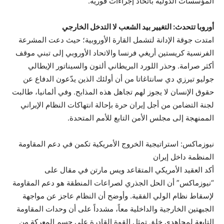
المؤسسات الدولية باتخاذ إجراءات فورية.
أوروبا تتحدث: التغيير بيد الشعب لا التدخل الخارجي
امتدت جوقة الإدانة لتشمل القارة الأوروبية؛ حيث دعت المشرعة
الفرنسية كريستين أريغي فرنسا والاتحاد الأوروبي إلى تبني موقف
أكثر صرامة. وحذر اللورد البريطاني ألتون والسيناتور الإيطالي
جوليو تيرزي دي سانتاغاتا من أن أولئك الذين يدّعون الدفاع عن
حقوق الإنسان لا يجوز لهم تجاهل هذه المذابح. وفي ألمانيا، طالبت
لجنة التضامن من أجل إيران حرة بإحالة انتهاكات النظام الإيراني
الممنهجة إلى مجلس الأمن التابع للأمم المتحدة.
نيوزماكس: استراتيجية الخروج الأمريكية تكمن في دعم المقاومة
المنظمة داخل إيران
أكد العقيد الأمريكي المتقاعد ويس مارتن في مقال على
“نيوزماكس” أن الحل الجذري لصراعات المنطقة هو دعم المقاومة
لإسقاط نظام الولي الفقیة. وأوضح أن النظام عاجز عن مواجهة
الجبهتين الخارجية والداخلية معاً، مشدداً على أن وحدات المقاومة
التابعة لمجاهدي خلق تمثل القوة القادرة على حسم المعركة من