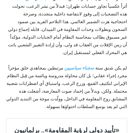
أثراً عكسياً تجاوز حسابات طهران؛ فبدلاً من نشر الرعب، تحولت
هذه التضحيات إلى وقودٍ لانتفاضة داخلية متجددة، وصرخة
احتجاجية هزت الضمير العالمي. هذا التلاحم الفريد بين صمود
السجون وبطولات وحدات المقاومة في الميدان، قابله إجماع دولي
غير مسبوق يطالب بمحاسبة النظام أمام الجنايات الدولية، مؤكداً
أن زمن الإفلات من العقاب قد ولى، وأن إرادة التغيير الشعبي باتت
هي المحرك الفعلي لمستقبل إيران.
لم يكن شنق ستة
سجناء سياسيين
مرتبطين بمجاهدي خلق مؤخراً
مجرد إجراء عقابي؛ بل كان محاولة مدروسة ويائسة من قِبل النظام
الإيراني لتكثيف القمع، وزرع الرعب، واستباق أي اضطرابات شعبية
محتملة. ولكن، وبدلاً من إخماد صوت المعارضة، أشعلت هذه
المشانق روح المقاومة في الداخل، وولّدت موجة من التنديد الدولي
التي لم يعد بوسع السلطات احتواؤها بسهولة.