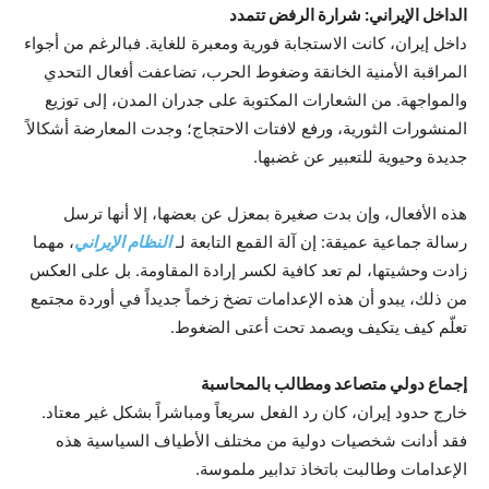
الداخل الإيراني: شرارة الرفض تتمدد
داخل إيران، كانت الاستجابة فورية ومعبرة للغاية. فبالرغم من أجواء
المراقبة الأمنية الخانقة وضغوط الحرب، تضاعفت أفعال التحدي
والمواجهة. من الشعارات المكتوبة على جدران المدن، إلى توزيع
المنشورات الثورية، ورفع لافتات الاحتجاج؛ وجدت المعارضة أشكالاً
جديدة وحيوية للتعبير عن غضبها.
هذه الأفعال، وإن بدت صغيرة بمعزل عن بعضها، إلا أنها ترسل
رسالة جماعية عميقة: إن آلة القمع التابعة لـ
النظام الإيراني
، مهما
زادت وحشيتها، لم تعد كافية لكسر إرادة المقاومة. بل على العكس
من ذلك، يبدو أن هذه الإعدامات تضخ زخماً جديداً في أوردة مجتمع
تعلّم كيف يتكيف ويصمد تحت أعتى الضغوط.
إجماع دولي متصاعد ومطالب بالمحاسبة
خارج حدود إيران، كان رد الفعل سريعاً ومباشراً بشكل غير معتاد.
فقد أدانت شخصيات دولية من مختلف الأطياف السياسية هذه
الإعدامات وطالبت باتخاذ تدابير ملموسة.