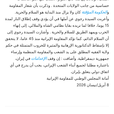
حساسية من جانب الولايات المتحدة . وذكرت بأن شعار المقاومة
و
الحكومة المؤقتة
كان ولا يزال منذ البداية هو السلام والحرية.
وأعربت السيدة رجوي عن أملها في أن يؤدي وقف إطلاق النار لمدة
15 يوما، خلافا لما تريده بقايا نظامي الشاه والملالي، إلى إنهاء
الحرب ويمهد الطريق للسلام والحرية . وأشارت السيدة رجوي إلى
أن السلام الدائم، كما تؤكد المقاومة الإيرانية منذ 45 عاما، لا يتحقق
إلا بإسقاط الدكتاتورية الإرهابية والمثيرة للحروب المتمثلة في حكم
ولاية الفقيه المطلق على يد الشعب والمقاومة المنظمة وإرساء
جمهورية ديمقراطية. وأضافت : إن وقف
الإعدامات
في إيران،
باعتباره مطلبا لجميع أبناء الشعب الإيراني، يجب أن يدرج في أي
اتفاق دولي يتعلق بإيران.
أمانة المجلس الوطني للمقاومة الإيرانية
8 أبريل/نيسان 2026