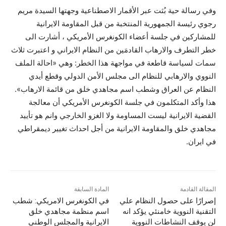
وفي رسالة حية بُثت عبر الأقمار الاصطناعية وجهتها السيدة مريم
رجوي رئيسة الجمهورية المنتخبة من قبل المقاومة الايرانية
للمشاركين في جلسة أعضاء الكونغرس الأمريكي ، أشارت الى
خطر التطرف والارهاب القادمَين من النظام الايراني و اعتبرت ثلاث
سمات لسياسة قاطعة في مواجهة هذا الخطر: وهي «احالة الملف
النووي والارهابي للنظام الى مجلس الأمن الدولي وقطع أيدي
النظام عن العراق وشطب اسم مجاهدي خلق من قائمة الارهاب».
هذا وأكد المتكلمون في جلسة الكونغرس الأمريكي أن معالجة
القضية الايرانية ليست المساومة ولا الغزو الخارجي وانم هو تأييد
مجاهدي خلق والمقاومة الايرانية من أجل احداث تغيير ديمقراطي
في ايران.
المقالة القادمة
المادة السابقة
إصرارًا على حصول النظام علي
في الكونغرس الامريكي: شطب
التقنية النووية خامنئي يؤكد انه
اسم منظمة مجاهدي خلق
لن يوقف النشاطات النووية
الايرانية والمجلس الوطني