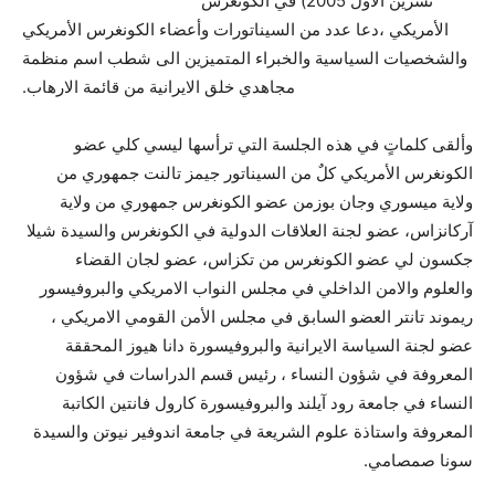
تشرين الأول 2005) في الكونغرس
الأمريكي ،دعا عدد من السيناتورات وأعضاء الكونغرس الأمريكي
والشخصيات السياسية والخبراء المتميزين الى شطب اسم منظمة
مجاهدي خلق الايرانية من قائمة الارهاب.
وألقى كلماتٍ في هذه الجلسة التي ترأسها ليسي كلي عضو
الكونغرس الأمريكي كلٌ من السيناتور جيمز تالنت جمهوري من
ولاية ميسوري وجان بوزمن عضو الكونغرس جمهوري من ولاية
آركانزاس، عضو لجنة العلاقات الدولية في الكونغرس والسيدة شيلا
جكسون لي عضو الكونغرس من تكزاس، عضو لجان القضاء
والعلوم والامن الداخلي في مجلس النواب الامريكي والبروفيسور
ريموند تانتر العضو السابق في مجلس الأمن القومي الامريكي ،
عضو لجنة السياسة الايرانية والبروفيسورة دانا هيوز المحققة
المعروفة في شؤون النساء ، رئيس قسم الدراسات في شؤون
النساء في جامعة رود آيلند والبروفيسورة كارول فانتين الكاتبة
المعروفة واستاذة علوم الشريعة في جامعة اندوفير نيوتن والسيدة
سونا صمصامي.