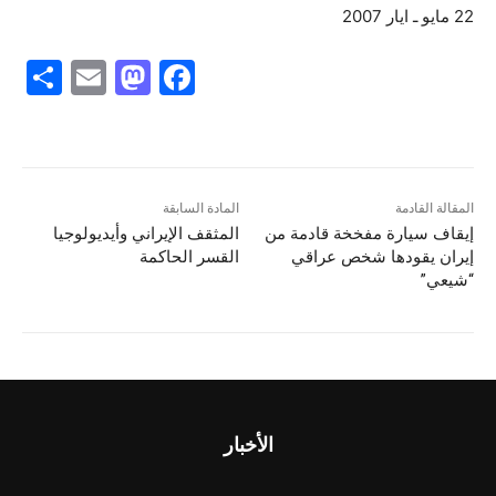
22 مايو ـ ايار 2007
S
E
M
F
h
m
a
a
ar
ai
st
c
e
l
o
e
d
b
المقالة القادمة
المادة السابقة
إيقاف سيارة مفخخة قادمة من
المثقف الإيراني وأيديولوجيا
o
o
إيران يقودها شخص عراقي
القسر الحاكمة
n
o
“شيعي”
k
الأخبار