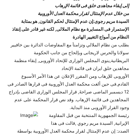
إلى إبقاء مجاهدى خلق فى قائمة الإرهاب
من خلال عدم الإمتثال لقرار محكمة العدل الأوروبية
السيدة مريم رجوى:إن عدم الإمتثال لحكم القانون, هو بمثابة
الإستمرار فى المسايرة مع نظام الملالى, لكنه غير قادر على إنقاذ
النظام من أمواج التغيير الهادرة
بطلب من نظام الملالي وتزامناَ مع المفاوضات الدائرة بين خافيير
سولانا والحرس لاريجانى وبإلحاح من جانب الحكومة
البريطانية,ينوى المجلس الوزارى للإتحاد الأوروبى, إبقاء منظمة
مجاهدين خلق ايران فى قائمة الإتحاد
الأوروبى للإرهاب ومن المقرر الإعلان عن هذا الأمر الأسبوع
القادم.فى حين ألغت محكمة العدل الأوروبية فى قرارها الصادر فى
12 ديسمبر الماضى صراحةَ, قرار المجلس الوزارى القاضى بإدراج
المجاهدين فى قائمة الإرهاب. وقد نص قرار المحكمة على عدم
وجود القرار الأوروبى منذ البداية.
رئيسة الجمهورية المنتخبة من قبل المقاومة
الإيرانية, السيدة مريم رجوي ,قالت فى هذا
الصدد: إن عدم الإمتثال لقرار محكمة العدل الأوروبية بواسطة