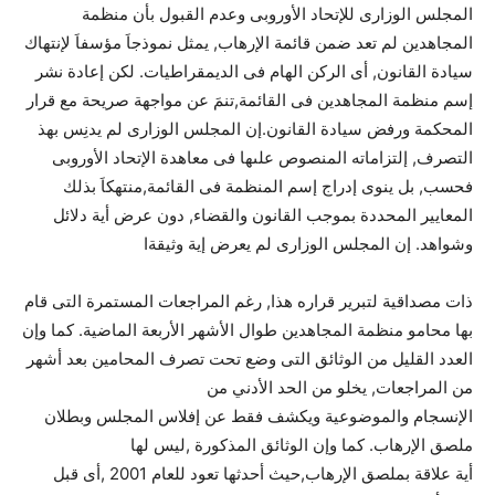
المجلس الوزارى للإتحاد الأوروبى وعدم القبول بأن منظمة
المجاهدين لم تعد ضمن قائمة الإرهاب, يمثل نموذجاَ مؤسفاَ لإنتهاك
سيادة القانون, أى الركن الهام فى الديمقراطيات. لكن إعادة نشر
إسم منظمة المجاهدين فى القائمة,تنمَ عن مواجهة صريحة مع قرار
المحكمة ورفض سيادة القانون.إن المجلس الوزارى لم يدنِس بهذ
التصرف, إلتزاماته المنصوص علىها فى معاهدة الإتحاد الأوروبى
فحسب, بل ينوى إدراج إسم المنظمة فى القائمة,منتهكاَ بذلك
المعايير المحددة بموجب القانون والقضاء, دون عرض أية دلائل
وشواهد. إن المجلس الوزارى لم يعرض إية وثيقةا
ذات مصداقية لتبرير قراره هذا, رغم المراجعات المستمرة التى قام
بها محامو منظمة المجاهدين طوال الأشهر الأربعة الماضية. كما وإن
العدد القليل من الوثائق التى وضع تحت تصرف المحامين بعد أشهر
من المراجعات, يخلو من الحد الأدني من
الإنسجام والموضوعية ويكشف فقط عن إفلاس المجلس وبطلان
ملصق الإرهاب. كما وإن الوثائق المذكورة ,ليس لها
أية علاقة بملصق الإرهاب,حيث أحدثها تعود للعام 2001 ,أى قبل