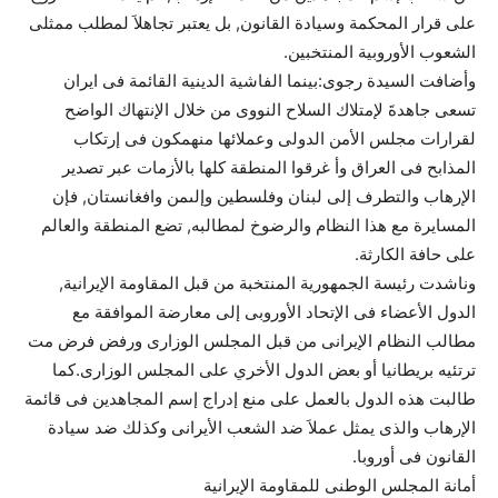
على قرار المحكمة وسيادة القانون, بل يعتبر تجاهلاَ لمطلب ممثلى
الشعوب الأوروبية المنتخبين.
وأضافت السيدة رجوى:بينما الفاشية الدينية القائمة فى ايران
تسعى جاهدةَ لإمتلاك السلاح النووى من خلال الإنتهاك الواضح
لقرارات مجلس الأمن الدولى وعملائها منهمكون فى إرتكاب
المذابح فى العراق وأ غرقوا المنطقة كلها بالأزمات عبر تصدير
الإرهاب والتطرف إلى لبنان وفلسطين وإلىمن وافغانستان, فإن
المسايرة مع هذا النظام والرضوخ لمطالبه, تضع المنطقة والعالم
على حافة الكارثة.
وناشدت رئيسة الجمهورية المنتخبة من قبل المقاومة الإيرانية,
الدول الأعضاء فى الإتحاد الأوروبى إلى معارضة الموافقة مع
مطالب النظام الإيرانى من قبل المجلس الوزارى ورفض فرض مت
ترتئيه بريطانيا أو بعض الدول الأخري على المجلس الوزارى.كما
طالبت هذه الدول بالعمل على منع إدراج إسم المجاهدين فى قائمة
الإرهاب والذى يمثل عملاَ ضد الشعب الأيرانى وكذلك ضد سيادة
القانون فى أوروبا.
أمانة المجلس الوطنى للمقاومة الإيرانية