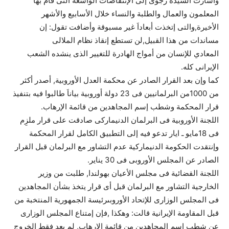
وأشارت السيدة رجوى إلى الإنتفاضات الواسعة التى قام بها
المعلمون والعمال والطلبة والنساء خلال الأسابيع والأشهر
الأخيرة,والتى إتخذت أبعاداَ غير مسبوقة وأضافت تقول: إن
مساندات من هذا القبيل,لن تستطع إنقاذ نظام الملالى
المعادي للإنسان من أمواج الهادرة للتغيير الذى ينشده الشعب
الإيرانى كله.
كما وإن بعد القرار الصادر عن محكمة العدل الأوروبية, أصدر أكثر
من 1000من البرلمانيين فى 23 دولة أوروبية بياناَ طالبوا فيه بتنفيذ
قرار المحكمة وشطب إسم المجاهدين من قائمة الإرهاب.
اللجنة الأوروبية فى البرلمان الدنيماركى صادقت على قرار ملزِم
فى 18مايو ـ ايار تدعو فيه إلى التطبيق الكامل لقرار المحكمة
وإنتقدت الحكومة الدنيماركية عدم التشاور مع البرلمان قبل القرار
الصادر عن المجلس الأوروبى فى 30 يناير.
اللجنة القضائية فى مجلس الأعيان بهولندا, طلبت من وزير
الخارجية التشاور مع البرلمان قبل أى قرار يتخذ بشأن المجاهدين
فى المجلس الوزارى للإتحاد الأوروبىرئيسة الجمهورية المنتخبة من
قبل المقاومة الإيرانية قالت: وهكذا ,فإن إمتناع المجلس الوزارى
عن شطب إسم المجاهدين من قائمة الإرهاب, لم يعد فقط الخروج