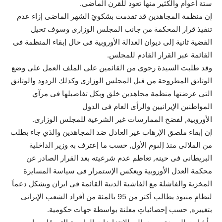
ستة أعوام والكثير منها تعود للقرن الماضى.
إن منظمة المجاهدين قد تقدمت بشكويَ الشهر الماضى إزاء عدم
تنفيذ قرار المحكمة من جانب المجلس الوزارى وسوف تحيل
القضية ثانية إلى ديوان العدالة الأوروبية فى حال إبقاء المنظمة فى
القائمة عبر القرار القادم للمجلس.
وقد طلبت السيدة رجوى من القائمين على الملف العمل على وضع
الوثائق المطروحة من قبل المجلس الوزارى وكذلك الردود والوثائق
التى عرضتها منظمة مجاهدين خلق وبكل تفاصيلها فى مرآي
المواطنين الإيرانيين والرأى العام فى الدول
الأوروبية, لفضح الممارسات غير الشرعية للمجلس الوزارى.
إن إبقاء ملصق الإرهاب غير العادل ضد المجاهدين والذي جاء بطلب
من الملالى منذ إلىوم الأول, حسب ما إعترف به وزير الداخلية
البريطانى فى حينه, تعاظم عدم شرعيته بعد القرار الصادر عن
محكمة العدل الأوروبية ويعكس الإستمرار فى سياسة المسايرة
المخزية والفاشلة مع الفاشية الدنية القائمة فى ايران ويشكل دعماَ
لنظامِ منبوذ يطالب أكثر من 95 بالمئة من أفراد الشعب الإيرانى
بتغييره, حسب إحصائياتِ معلنة بواسطة جهات حكومية.