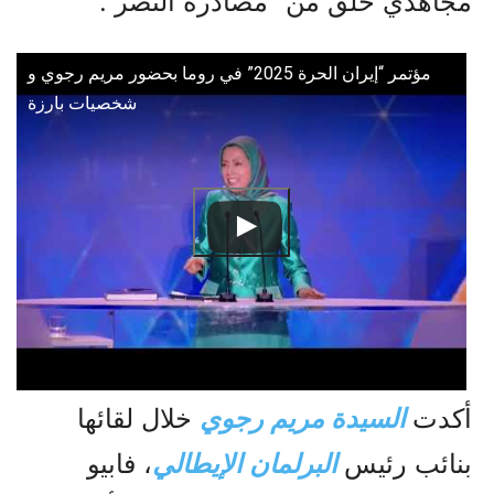
مجاهدي خلق من “مصادرة النصر”.
مؤتمر “إيران الحرة 2025” في روما بحضور مريم رجوي و
شخصيات بارزة
أكدت
السيدة مريم رجوي
خلال لقائها
بنائب رئيس
البرلمان الإيطالي
، فابيو