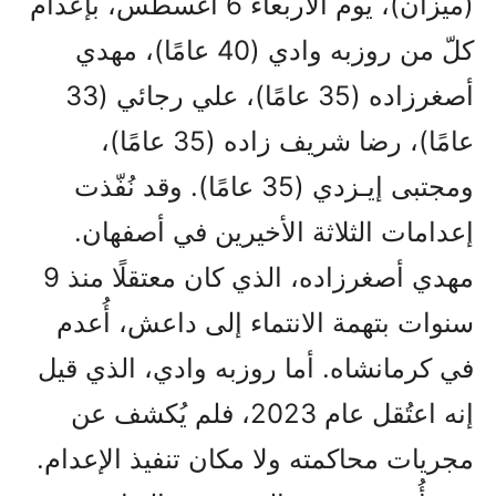
(ميزان)، يوم الأربعاء 6 أغسطس، بإعدام
كلّ من روزبه وادي (40 عامًا)، مهدي
أصغرزاده (35 عامًا)، علي رجائي (33
عامًا)، رضا شريف زاده (35 عامًا)،
ومجتبی إيـزدي (35 عامًا). وقد نُفّذت
إعدامات الثلاثة الأخيرين في أصفهان.
مهدي أصغرزاده، الذي كان معتقلًا منذ 9
سنوات بتهمة الانتماء إلى داعش، أُعدم
في كرمانشاه. أما روزبه وادي، الذي قيل
إنه اعتُقل عام 2023، فلم يُكشف عن
مجريات محاكمته ولا مكان تنفيذ الإعدام.