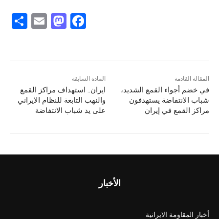
S
E
M
F
h
m
a
a
ar
ai
st
c
e
l
o
e
d
b
المقالة القادمة
المادة السابقة
في خضم أجواء القمع الشديد،
ایران.. استهداف مراكز القمع
o
o
شباب الانتفاضة یستهدفون
والنهب التابعة للنظام الایراني
n
o
مراكز القمع في إيران
علی ید شباب الانتفاضة
k
الأخبار
أخبار المقاومة الايرانية