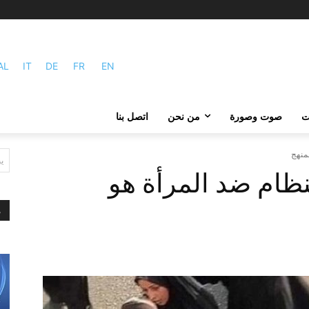
AL
IT
DE
FR
EN
ات
صوت وصورة
من نحن
اتصل بنا
ممنهج
ي
لنظام ضد المرأة هو
م