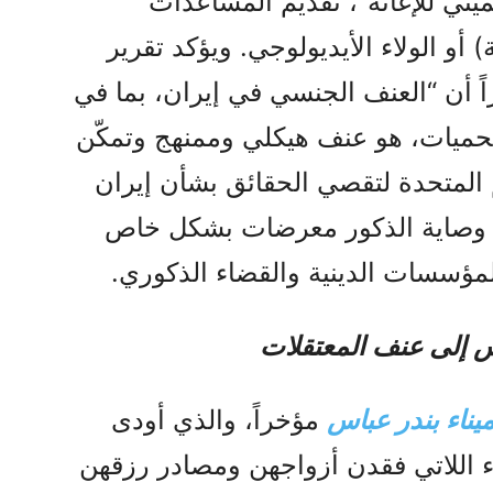
ني للإغاثة”، تقديم المساعدات
 أو الولاء الأيديولوجي. ويؤكد تقرير
 أن “العنف الجنسي في إيران، بما في
محميات، هو عنف هيكلي وممنهج وتمكّن
م المتحدة لتقصي الحقائق بشأن إيران
لى وصاية الذكور معرضات بشكل خاص
المؤسسات الدينية والقضاء الذكوري.
س إلى عنف المعتقلات
يناء بندر عباس
مؤخراً، والذي أودى
ء اللاتي فقدن أزواجهن ومصادر رزقهن