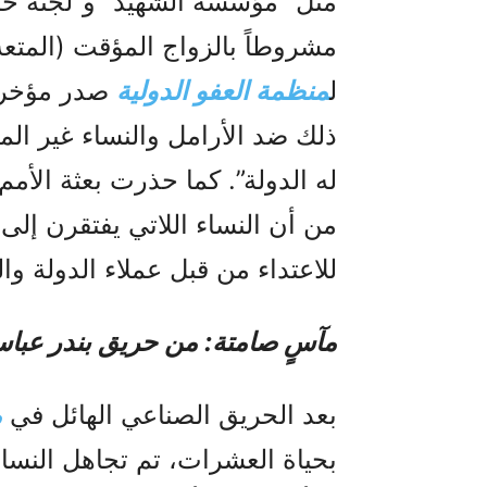
مثل “مؤسسة الشهيد” و”لجنة خمي
مشروطاً بالزواج المؤقت (المتعة)
ل
منظمة العفو الدولية
صدر مؤخراً
ذلك ضد الأرامل والنساء غير ال
له الدولة”. كما حذرت بعثة الأم
من أن النساء اللاتي يفتقرن إ
للاعتداء من قبل عملاء الدولة و
مآسٍ صامتة: من حريق بندر عبا
بعد الحريق الصناعي الهائل في
م
بحياة العشرات، تم تجاهل النسا