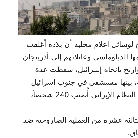
ح لوسائل إعلام محلية أن بلاده أغلقت
 الدبلوماسي وعائلاتهم إلى أذربيجان.
اريخ باتجاه إسرائيل، سقطت عدة
ة، بينها مستشفى في جنوب إسرائيل.
جيروزاليم بوست: نتيجة هجمات النظام الإيراني أُصيب 240 شخصاً،
لثالثة عشرة من العملية الصاروخية ضد
اق.