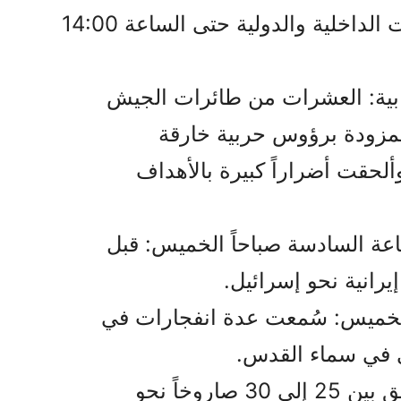
نفس القناة: تمديد تعليق الرحلات الداخلية والدولية حتى الساعة 14:00
ابية: العشرات من طائرات الجيش
المزودة برؤوس حربية خارقة
لحقت أضراراً كبيرة بالأهداف
اعة السادسة صباحاً الخميس: قبل
رانية نحو إسرائيل.
الخميس: سُمعت عدة انفجارات في
ى في سماء القدس.
قناة العربية: النظام الإيراني أطلق بين 25 إلى 30 صاروخاً نحو