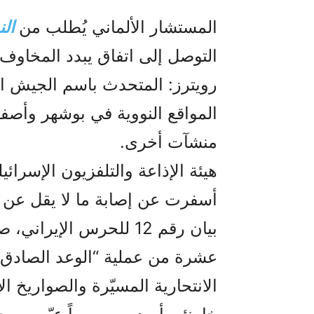
المستشار الألماني يُطلب من
الن
التوصل إلى اتفاق يبدد المخاوف
رويترز: المتحدث باسم الجيش ال
المواقع النووية في بوشهر وأص
منشآت أخرى.
هيئة الإذاعة والتلفزيون الإسرائي
أسفرت عن إصابة ما لا يقل عن 37 شخصاً، 6 منهم في حالة حرجة.
بيان رقم 12 للحرس الإي
الانتحارية المسيّرة والصواريخ ال