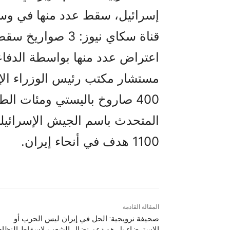
إسرائيل، سقط عدد منها في وس
قناة سكاي نيوز: 
اعتراض عدد منها بواسطة الدفاعا
مستشار مكتب رئيس الوزراء الإس
400 صاروخ باليستي ومئات الطائرات المسيّرة باتجاه إسرائيل.
المتحدث باسم الجيش الإسرائيلي:
1100 هدف في أنحاء إيران.
المقالة القادمة
صحیفة نرويجية: الحل في إيران ليس الحرب أو
الاسترضاء بل هو دعم نضال الشعب لإسقاط النظام