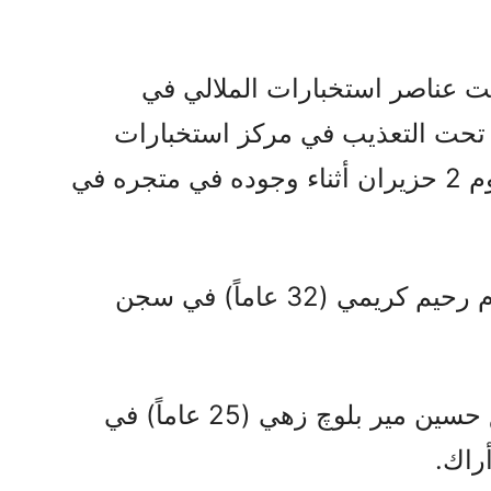
ن، فقد قتلت عناصر استخبارات الملالي في
تحت التعذيب في مركز استخبارات
أنديمشك، حيث كان قد اعتقل يوم 2 حزيران أثناء وجوده في متجره في
كذلك، يوم الأحد 8 حزيران، أُعدم رحيم كريمي (32 عاماً) في سجن
ويوم السبت 7 حزيران، تم شنق حسين مير بلوچ زهي (25 عاماً) في
راك.