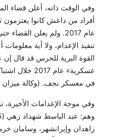
أفراد من داعش كانوا يعتزمون تن
عام 2017. ولم يعلن القض
تنفيذ الإعدام، ولا أية معلومات
القوة البرية للحرس قد قال إن ع
عسكرية» عام 017
في معسكر نجف. (وكالة ميزان – 10 حزيرا