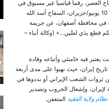
العصر، رقماً قياسياً غير مسبوق في
إعدام السجناء، أعلن يوم الثلاثاء 10 يونيو/حزيران، السفاح أسد الله
 في محافظة أصفهان، عن جريمة
 قطع يدَي لصَّين…» (وكالة أنباء –
يعتبر فيه خامنئي وأتباعه وقادة
اريخ إيران، حيث نهبوا على مدى أربعة
ن ثروات الشعب الإيراني أو بددوها في
ا
ية لإيران، وإشعال الحروب وتصدير
نظام ولاية الفقيه
المتعفن.