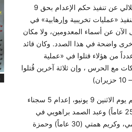
وفي الوقت ذاته، أعلن قضاء الملالي عن تنفيذ حكم الإعدام بحق 9
فيذ «عمليات تخريبية وإرهابية» في
اء حتى الآن عن أسماء المعدومين، ولا مكان
 أخرى واضحة في هذا الصدد. وكان قائد
دداً من هؤلاء قتلوا في «عملية
2 خلال اشتباكات مع الحرس ، وإن ثلاثة آخرين قُتلوا
م
ن)
وفي موجة الإعدامات الأخيرة، تم يوم الاثنين 9 يونيو، إعدام 5 سجناء
وهم: عبد الباسط شهداد زهي (25 عاماً) وعبد الصمد براهويي في
زاهدان وإيرانشهر، وسامان خرمي، وكريم همتي (30 عاماً) وحمزة