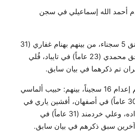
4 حزيران، أُعدم أحمد الله إسماعيلي في سجن
كما تم يوم الثلاثاء 3 حزيران، شنق 5 سجناء، من بينهم بهنام غفاري (31
عاماً) في ياسوج، شعيب عبد الحق محمدي (23 عاماً) في تايباد، قُلي
ان تم ذكرهما في بيان سابق.
أما يوم الاثنين 2 حزيران، فقد تم إعدام 16 سجيناً، بينهم: حبيب ألماسي
(35 عاماً) وجبريل هاشم زاده (30 عاماً) في أصفهان، أفشين ياري في
ملاير، ياسين آقايي، سجاد نبي زاده، وعلي خردمند (31 عاماً) في