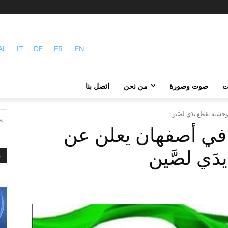
AL
IT
DE
FR
EN
ات
صوت وصورة
من نحن
اتصل بنا
شية بقطع يدَي لصَّين
ي
في أصفهان يعلن عن
َي لصَّين
م