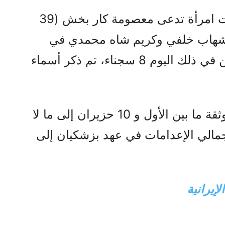
وفي يوم الأحد 1 حزيران، أُعدمت امرأة تدعى معصومة كار بخش (39
م شهاب خلفي وكريم شاه محمدي في
قم، ليبلغ عدد السجناء المعدومين في ذلك اليوم 8 سجناء، تم ذكر أسماء
وبذلك، يصل عدد الإعدامات الموثقة ما بين الأول و 10 حزيران إلى ما لا
يرتفع إجمالي الإعدامات في عهد بزشكيان إلى
إيرانية