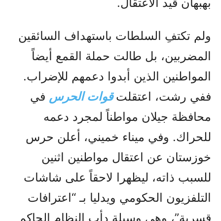
بهبهان قيد الاعتقال.
ولم تكتفِ السلطات باستهداف السائقين
المضربين، بل طالت حملة القمع أيضاً
المواطنين الذين أبدوا دعمهم للإضراب.
ففي رشت، اعتقلت
قوات الحرس
في
محافظة جيلان مواطناً لمجرد دعمه
للحراك. وفي ميناء خميني، أعلن حرس
خوزستان عن اعتقال مواطنين اثنين
للسبب ذاته، ليظهرا لاحقاً على شاشات
التلفزيون الحكومي ويدليا بـ “اعترافات
قسرية”، وهي وسيلة دأب النظام الحاكم