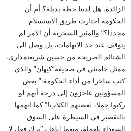
الزائدة. هل لدينا خطة بديلة؟ أم أن
الحكومة اختارت طريق الاستسلام
مجددا؟” والمثير للسخرية أن الامر لم
يتوقف عند حد الاتهامات، بل وصل الى
الشتائم الصريحة من حسين شريعتمداري،
ممثل خامنئي في صحيفة”کيهان” والذي
کتب ساخرا من أداء الحکومة:” بعض
المسؤولين عاجزون إلى درجة أنهم لو
ركبوا جملا، لعضتهم الكلاب!” كما اتهمها
بالتقصير في السيطرة على السوق
السوداء للعملة، متهما إياها بـ”ترك فعل لا