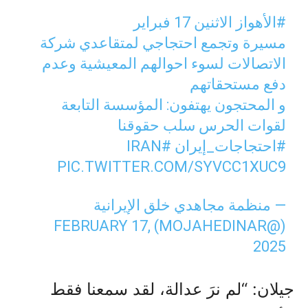
#الأهواز
الاثنين 17 فبراير
مسيرة وتجمع احتجاجي لمتقاعدي شركة
الاتصالات لسوء احوالهم المعيشية وعدم
دفع مستحقاتهم
و المحتجون يهتفون: المؤسسة التابعة
لقوات الحرس سلب حقوقنا
#احتجاجات_إيران
#IRAN
PIC.TWITTER.COM/SYVCC1XUC9
— منظمة مجاهدي خلق الإيرانية
FEBRUARY 17,
(@MOJAHEDINAR)
2025
جيلان: “لم نرَ عدالة، لقد سمعنا فقط