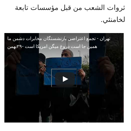
ثروات الشعب من قبل مؤسسات تابعة
لخامنئي.
تهران - تجمع اعتراضی بازنشستگان مخابرات دشمن ما
همین جا است دروغ میگن امریکا است -۲۹بهمن