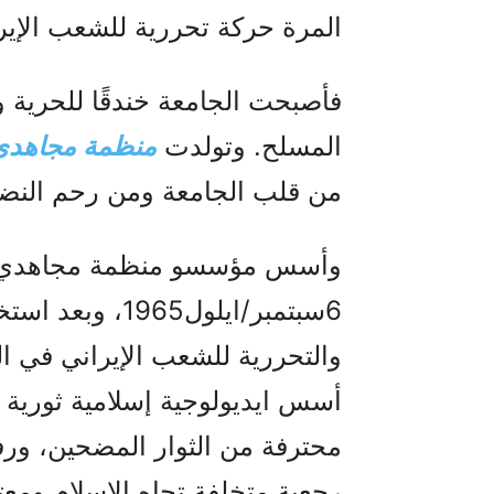
المرة حركة تحررية للشعب الإير
فأصبحت الجامعة خندقًا للحرية 
المسلح. وتولدت
منظمة مجاهدي خ
من قلب الجامعة ومن رحم النض
وأسس مؤسسو منظمة مجاهدي خل
6سبتمبر/ايلول65
والتحررية للشعب الإيراني في ال
أسس ايديولوجية إسلامية ثورية 
محترفة من الثوار المضحين، ورفض
رجعية متخلفة تجاه الإسلام ومعت