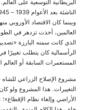
البريطانية التوسعية على العالم.
وبينما كان الاقتصاد الأوروبي منه
العالمين، أخذت تزدهر في الطور 
الذي كانت سمته البارزة «تصدير
الرأسمالية كان يتطلب تغييرًا ف
المستعمرات السابقة أو العالم ال
مشروع الإصلاح الزراعي للشاه ف
التغييرات. هذا المشروع ولو كان
الأراضي وإلغاء نظام الإقطاع»؛ غ
خلف هذا الكلام المنمق بالتقدمي