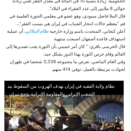
الحكومية.”زيادة بنسبة 10 في المائة في معدل الفقر تعني زيادة
حوالي 8 ملايين إلى عدد الفقراء في البلاد”.
قال الملا فاضل ميبودي، وهو عضو في معلمي الحوزة العلمية في
قم “معظم حالات انتحار الشباب في إيران هي بسبب الفقر”،.
أعلن كنعاني، المتحدث باسم وزارة خارجية
نظام الملالي
، أن عملية
استهداف قاعدة أصفهان اصبحت منتهیة.
قال الحرسی باقري: ” كان أمر خميني بأن الثورة يجب تصديرها إلى
العالم وقام حرس الثورة بهذا الدور بشكل جيد.
وفي العام الماضي، تعرض ما مجموعه 3,338 شخصا في طهران
لحوادث مرتبطة بالعمل، توفي 414 منهم.
نظام ولایة الفقیه في إیران بهدف الهروب من السقوط بید
الشعب الإیراني والمقاومة الإیرانیة یؤجج نیران..