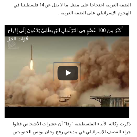
الضفة الغربية احتجاجا على مقتل ما لا يقل عن14 فلسطينيا في
الهجوم الإسرائيلي على الضفة الغربية .
أَكْثَرُ مِنْ 100 عُضْوٍ فِي البَرْلَمَانِ البَرِيطَانِيِّ يَدْعُونَ إِلَى إِدْرَاجِ
قُوَّاتِ الحَرْ
ذكرت وكالة الأنباء الفلسطينية “وفا” أن عشرات الأشخاص قتلوا
جراء القصف الإسرائيلي في مدينتي رفح وخان يونس الجنوبيتين