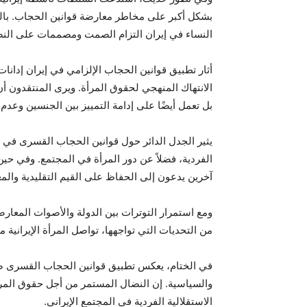
بشكل أكبر على مخاطر معارضة قوانين الحجاب. بالر
النساء في إيران التزام الصمت ومصممات على الن
أثار تطبيق قوانين الحجاب الإلزامي في إيران إدانا
الانتهاك المنهجي لحقوق المرأة. ويرى المنتقدون أن
بل تعمل أيضًا على إدامة التمييز بين الجنسين وعدم 
يثير الجدل الدائر حول قوانين الحجاب القسری في إ
الفردية، فضلاً عن دور المرأة في المجتمع. وفي حي
آخرين يدعون إلى الحفاظ على القيم التقليدية والمعاي
ومع استمرار التوترات بين الدولة والأصوات المعا
من التحديات التي تواجهها، تواصل المرأة الإيرانية م
في الختام، يعكس تطبيق قوانين الحجاب القسری ضد الم
والسياسية. إن النضال المستمر من أجل حقوق المرأة
الاستقلالية الفردية في المجتمع الإيراني.