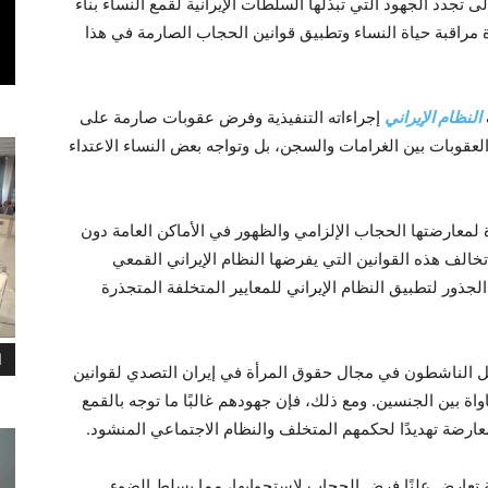
ى تجدد الجهود التي تبذلها السلطات الإيرانية لقمع النساء بناء
 مراقبة حياة النساء وتطبيق قوانين الحجاب الصارمة في هذا
النظام الإيراني
إجراءاته التنفيذية وفرض عقوبات صارمة على
لعقوبات بين الغرامات والسجن، بل وتواجه بعض النساء الاعتداء
القضايا البارزة امرأة حُكم عليها بـ 74 جلدة لمعارضتها الحجاب الإلزامي والظهور في الأماكن العامة دون
الف هذه القوانين التي يفرضها النظام الإيراني القمعي
الجذور لتطبيق النظام الإيراني للمعايير المتخلفة المتجذرة
ا
صل الناشطون في مجال حقوق المرأة في إيران التصدي لقوانين
ة بين الجنسين. ومع ذلك، فإن جهودهم غالبًا ما توجه بالقمع
رضة تهديدًا لحكمهم المتخلف والنظام الاجتماعي المنشود.
تعارض علنًا فرض الحجاب لاستجوابها، مما يسلط الضوء