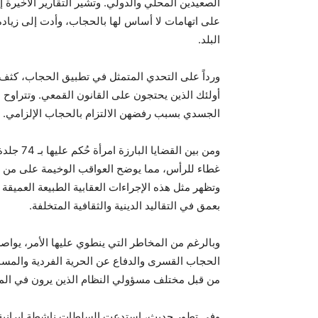
الصعيدين المحلي والدولي. وتشير التقارير الأخيرة إل
على اتهامات لا أساس لها بالحجاب، وأدت إلى زيادة
البلد.
ورداً على التحدي المتمثل في تطبيق الحجاب، كثف
أولئك الذين يحتجون على القانون القمعي. وتتراوح ا
الجسدي بسبب رفضهن الالتزام بالحجاب الإلزامي.
ومن بين 
غطاء للرأس، مما يوضح العواقب الوخيمة على من تخ
وتظهر مثل هذه الإجراءات العقابية الطبيعة العميقة 
بعمق في التقاليد الدينية والثقافية المتخلفة.
وبالرغم من المخاطر التي ينطوي عليها الأمر، يوا
الحجاب القسری والدفاع عن الحرية الفردية والمساوا
من قبل مختلف مسؤولي النظام الذين يرون في المعا
وفي تطور حديث، استدعت السلطات ناشطة إيرانية 