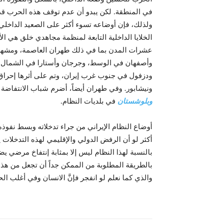
في المنطقة. لکن يبدو أن عدم توقف هذه الحرب قد ج
ولذلك، فإن أوضاعه تسوء أکثر على الصعيد الداخلي 
عشرات المدن بما في ذلك طهران العاصمة، ومشهد،
وأصفهان في الوسط، وجرجان وأستارا في الشمال، 
ودزفول في جنوب غرب إيران، وتم على أثرها إحرا
ونيشابور. وفي طهران أيضاً، أضرم شباب الانتفاض
وبلوشستان
في بلديات النظام.
أوضاع النظام الإيراني من جراء تدخلاته وبسط نفو
أكثر لو أن الرفض الدولي والإقليمي لهذه التدخلات 
بالنسبة لهذا النظام ليس إلا بمثابة إنتفاخ مرضي يض
بالطريقة المطلوبة من الممکن جداً أن تجعل من هذا الا
والذي کما نعلم لو انفجر فإنَّ الانسان وفي أغلب ال