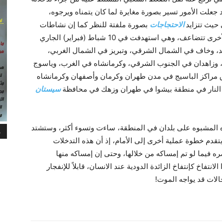
علت الأمور تسير بصورة مغايرة لما کان يتمناه ويرجوه،
حيث تتزايد
الاحتجاجات
بصورة ملفتة للنظر کما إن نشاطات
الخلايا الداخلية التابعة لمنظمة مجاهدي خلق هي الأخرى تتضاعف، وهي استهدفت في 10 شباط (فبراير) الجاري
 وخاف في الشمال الشرقي، وتبريز في الشمال الغربي،
وزاهدان في الجنوب الشرقي، وكرمانشاه في الغرب، وياسوج
ق مراکز الباسيج في مدن طهران وكرمان وأصفهان وكرمانشاه
ة النار في منطقة بيشوا في طهران وزهك في محافظة
سيستان
ذه المشبوه على بلدان في المنطقة، ساءت وتسوء أکثر، وستشتد
م
يتقدم خطوة عملية أخرى إلى الأمام، إذ أن هذه التدخلات
ره فيما لو تم إمساکه من خلالها، وحتى إن إمساکه منها
نتفاخ کإنتفاخ الزائدة الدودية عند الانسان، قابلاً للإنفجار
حالات قد يواجه الموت!