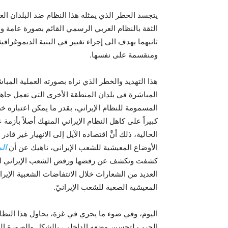
يتجسد الخطر الذي يمثله هذا النظام ضد البلدان الع
الثقة بالنظام العربي الرسمي القائم بصورة عامة و
ثانيهما يهدف الى إجراء تغيير في البنية الديموغرافي
ومنقسمة على نفسها.
هذا التهديد والخطر الذي نراه بصورته العملية المب
المباشرة في بلدان المنطقة الأخرى التي تعمل جاهد
المسمومة للنظام الإيراني، بقدر ما يمکن اعتباره خ
کبيراً على کاهل النظام الإيراني المنهك أصلاً بأزم
الحالية، ذلك أنَّ اقتصاده الآيل إلى الانهيار غير قاد
الأوضاع المعيشية للشعب الإيراني، ناهيك عن أن
الم
کشفت وتکشف عن رفضها ورفض الشعب الإيراني القاطع 
العديد من الشعارات خلال الانتفاضات الشعبية الإيرا
المعيشية الصعبة للشعب الإيرانيّ.
اليوم، وفي ضوء ما يجري في غزة، يحاول هذا النظام 
الحرب لتحسين وضعه الداخلي، بالشکل والصورة الت