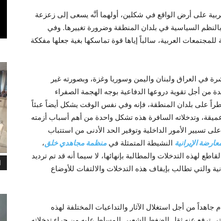
ربية على أرض الواقع في شكلين، أولهما أنَّه يسعى إلى زعزعة
بالنظم السياسية في بلدان المنطقة وضرورة تغييرها. وفي
ة للمجتمعات العربية، سالباً إياها قوة تماسکها بغية جعلها مفککة
اشرة في العراق ولبنان واليمن وسوريا وغزة، وبصورته غير
ة من أجل تقوية دروعها الدفاعية بوجه الهجمة الصفراء
طراً على بلدان المنطقة، فإنه وفي نفس الوقت يشكل أيضاً عبئاً
ة عميقة، وتدخلاته السافرة هذه تشکل واحدة من أهم أسباب أزمته
ر على تسيير الأمور الداخلية وتوفير الحد الأدنى من استتباب
عارضة الإيرانية
النشيطة المتمثلة في
منظمة مجاهدي خلق
،
لهذه التدخلات والمطالبة بإنهائها، لا سيما أنه قد تم ترديد
ا
نية والتي تطالب بإيقاف هذه التدخلات والالتفات للأوضاع
جاهداً من أجل استغلال الآثار والتداعيات المختلفة لهذه
ي ترفع عنه ثقل الضغط الشعبي المسلط عليه من جراء تدخلاته