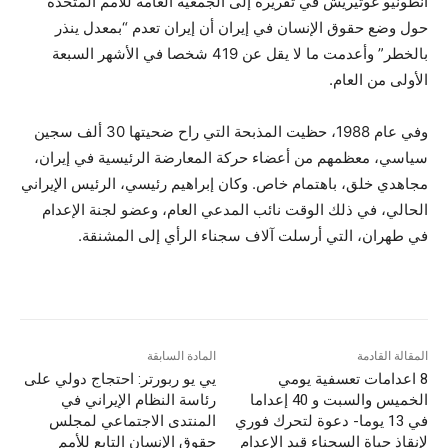
أنطونيو غوتيريش في تقريره إلى الجمعية العامة للأمم المتحدة
حول وضع حقوق الإنسان في إيران أن إيران تعدم “بمعدل ينذر
بالخطر” وأعدمت ما لا يقل عن 419 شخصا في الأشهر السبعة
الأولى من العام.
وفي عام 1988، حظيت المذبحة التي راح ضحيتها 30 ألف سجين
سياسي، معظمهم من أعضاء حركة المعارضة الرئيسية في إيران،
مجاهدي خلق، باهتمام خاص. وكان إبراهيم رئيسي، الرئيس الإيراني
الحالي، في ذلك الوقت نائب المدعي العام، وعضو لجنة الإعدام
في طهران، التي أرسلت آلاف سجناء الرأي إلى المشنقة.
المقالة القادمة
المادة السابقة
8 اعدامات تعسفية يومي
يي يو ربورتر: احتجاج دولي على
الخميس والسبت و 40 إعداما
رئاسة النظام الإيراني في
في 13 يوما- دعوة لتحرك فوري
المنتدى الاجتماعي لمجلس
لإنقاذ حياة السجناء قيد الإعدام
حقوق الإنسان التابع للأمم