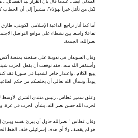
الملالي أيضاً.. عندما قال بأن القرار بيد الفصائل…
لكل من تأمّل خيراً بهؤلاء”، مشيراً إلى أن الخطاب 
أما کما أثار تراجع الداعية الإسلامي الكويتي، طا
تفاعلا واسعا بين نشطاء على مواقع التواصل الاجتم
نصرالله، الجمعة.
وقال السويدان في تدوينة على صفحته بمنصة أكس (تو
وأستغفر الله منه.. فقد توقعت أن يفعل الحزب شيئا
يبيع الكلام.. واعتذار خاص لشعبنا في سوريا فقد كن
يوماً، ونسأل الله تعالى أن يخلصكم من حكم الطاغية 
وعلق سمير غطاس، رئيس منتدى الشرق الأوسط للدر
لحزب الله حسن نصر الله، بشأن الحرب في غزة، وته
وقال غطاس ” نصرالله حاول أن يبرئ نفسه ويبرئ إيرا
هو لم يقصف ولا أي هدف إسرائيلي خلف الخط الحد