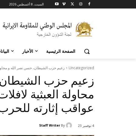
السبت, 8 أغسطس 2026
الصفحة الرئيسية
الأخبار
البيان
Uncategorized
زعيم حزب الشيطان، حسن نصر الله و محاولة ا
زعيم حزب الشيطان،
محاولة العبثية لافلا
عواقب إثارته للحرب
Staff Writer
By
4 نوفمبر 23