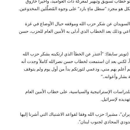
 هو خطاب تسويق وتبهير لمعركة ذات العواميد، وأخيراً خازوق
ككل هو مجرد “سطل ماءٍ بارد” على وجوه المُضلَّلين المخدوعين.
رق السويدان عن شكر حزب الله وموقفه حيال الأوضاع في غزة
اعي وذلك بعد الخطاب الذي أدلى به الأمين العام للحزب، حسن
يتر سابقا): “أعتذر عن الخطأ الذي ارتكبته بشكر حزب الله
ً، لكني بعد ان استمعت لخطاب حسن نصرالله كاملاً وجدت أنه
تم أعلم بهم مني، ودعمي لثورتكم بدأ من أول يوم ولم يتوقف
بشار وأعوانه..”
اسات الإستراتيجية والسياسية، على خطاب الأمين العام
ديده لإسرائيل.
ن”، مشيرا: حزب الله وفقا لقواعد الاشتباك التي أشرنا إليها
ودي المحاذي لجنوب لبنان”.