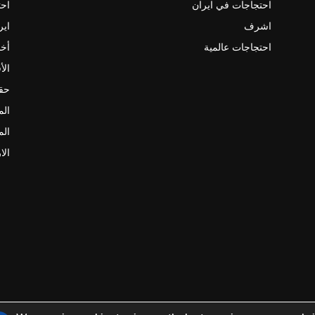
احتجاجات في ايران
احت
اشرف
اير
احتجاجات عالمية
أخب
الأ
حقو
الم
الم
الا