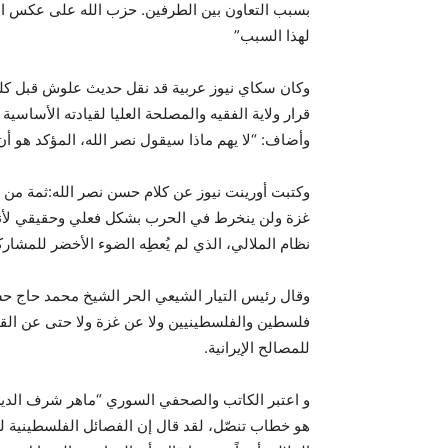
بسبب التعاون بين الطرفين. حزب الله على عكس الك
لهذا السبب”
وكان سكاي نيوز عربية قد نقل حديث علوش قبل كلم
قرار ولاية الفقيه والمصلحة العليا لقيادته الأس
وأضاف: “لا يهم ماذا سيقول نصر الله، المؤكد هو أن 
وكتبت أورينت نيوز عن كلام حسن نصر الله:ثمة من ير
غزة ولن ينخرط في الحرب بشكل فعلي وحقيقي لأنه
نظام الملالي، الذي لم يُعطِه الضوء الأخضر للمشارك
وقال رئيس التيار الشيعي الحر الشيخ محمد حاج حس
فلسطين والفلسطينيين ولا عن غزة ولا حتى عن الق
للمصالح الإيرانية.
و اعتبر الكاتب والصحفي السوري “ماهر شرف الد
هو خطاب تنصّل، لقد قال إن الفصائل الفلسطينية لم 