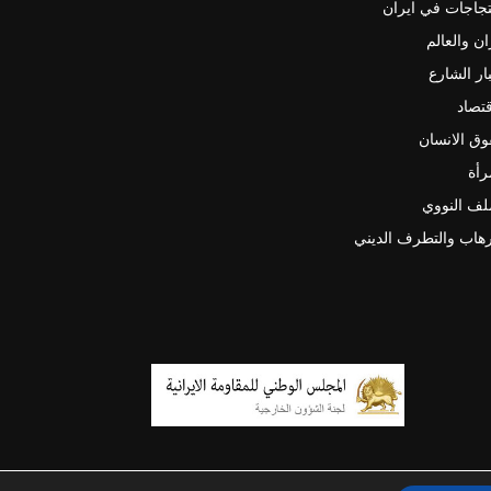
جاجات في ايران
ان والعالم
ار الشارع
قتصاد
ق الانسان
رأة
لف النووي
رهاب والتطرف الديني