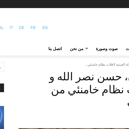
AL
IT
DE
FR
EN
ات
صوت وصورة
من نحن
اتصل بنا
لعبثية لافلات نظام خامنئي...
ي
 حسن نصر الله و
ت نظام خامنئي من
م