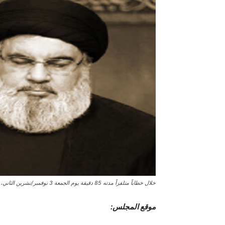
خلال خطاباً متلفزاً مدته 85 دقيقة يوم الجمعة 3 نوفمبر/تشرين الثاني، بعد ثلاثة أسابيع من الصمت المطلق بشأن حرب غزة
موقع المجلس: