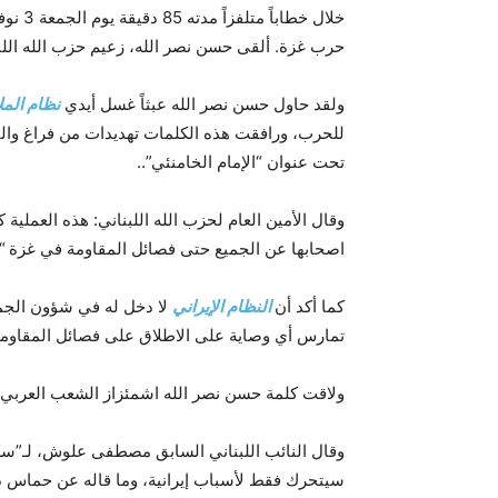
خلال خ
حرب غزة. ألقى حسن نصر الله، زعيم حزب الله اللب
ولقد حاول حسن نصر الله عبثاً غسل أيدي
نظام المل
للحرب، ورافقت هذه الكلمات تهديدات من فراغ والت
تحت عنوان “الإمام الخامنئي”..
وقال الأمين العام لحزب الله اللبناني: هذه العملية ك
اصحابها عن الجميع حتى فصائل المقاومة في غزة “.
كما أكد أن
النظام الإيراني
لا دخل له في شؤون الجماع
تمارس أي وصاية على الاطلاق على فصائل المقاومة 
ولاقت كلمة حسن نصر الله اشمئزاز الشعب العربي 
وقال النائب اللبناني السابق مصطفى علوش، لـ”سك
سيتحرك فقط لأسباب إيرانية، وما قاله عن حماس دقي