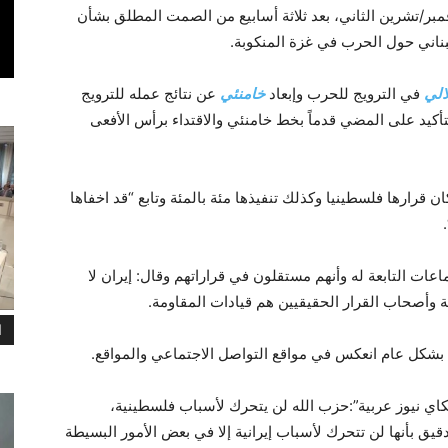
طاباً متلفزاً مدته 85 دقيقة يوم الجمعة 3 نوفمبر/تشرين الثاني، بعد ثلاثة أسابيع من الصمت المطلق بشأن
ناني حول الحرب في غزة المنکوبة.
الي
في الترويج للحرب وإبعاد
خامنئي
عن نتائج عمله للترويج
أكيد على المضي قدماً بخط خامنئي والاقتداء برأس الأفعى
ان قرارها فلسطينيا وكذلك تنفيذها مئة بالمئة وتابع “قد اخفاها
ات التابعة له وأنهم مستقلون في قراراتهم وقال: إيران لا
وأصحاب القرار الحقيقيين هم قيادات المقاومة.
ا
بشكل عام انعكس في مواقع التواصل الاجتماعي والمواقع.
اي نيوز عربية”:حزب الله لن يتحرك لأسباب فلسطينية،
ق بأنها لن تتحرك لأسباب إيرانية إلا في بعض الأمور البسيطة