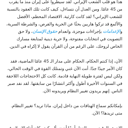
هذا هو قلب الشعب الإيراني. لقد سيطروا على إيران منذ ما يقرب
من 45 عامًا. ومن العدل أن نتساءل، كيف كانت تلك العقود بالنسبة
للشعب الإيراني؟ لقد كانت كارثية. الاقتصاد المحطم، الأفضل
والألمع قد تركوا هاربين بحثًا عن الحرية والفرص، والشرطة السرية،
و
الإعدامات
بإجراءات موجزة، وانعدام
حقوق الإنسان
، ولا حق
التصويت في انتخابات مفتوحة، ولا حرية دينية لمتابعة مسارك
الخاص لروحك، على الرغم من أن القرآن يقول لا إكراه في الدين.
الآن، إذا كنتم الحكام، الحكام على مدار الـ 45 عامًا الماضية، فقد
كان الأمر جيدًا جدًا. أنت الآن غني وتمتلك القوة في الوقت الحالي،
ولكن ليس لفترة طويلة النهاية قادمة. كانت كل الاحتجاجات اللاحقة
في السنوات الأخيرة أطول وأكثر انتشارًا من سابقتها. لقد نفد صبر
الناس. إنهم يريدون تغيير النظام ويريدونه الآن.
بإمكانكم سماع الهتافات من داخل إيران. ماذا تريد؟ تغيير النظام.
متى تريدها؟ الآن.
الان هو الوقت. ومن العدل أيضًا أن نسأل، كيف كان أداء الإسلام في