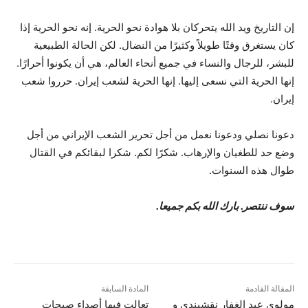
إن التاريخ ويد الله يتحركان بلا هوادة نحو الحرية. إنه نحو الحرية إذا
كان يستغرق وقتًا طويلاً وكثيرًا من النضال. لكن الحالة الطبيعية
للبشر، للرجال والنساء في جميع أنحاء العالم، هي أن يكونوا أحرارًا.
إنها الحرية التي نسعى إليها. إنها الحرية لشعب إيران. حرروا شعب
إيران.
دعونا نصلي ودعونا نعمل من أجل تحرير الشعب الإيراني من أجل
وضع حد للطغيان والإرهاب. شكرًا لكم. شكرا لبقائكم في القتال
طوال هذه السنوات.
سوف ننتصر. بارك الله بكم جميعا.
المقالة القادمة
المادة السابقة
مولوي عبد الغفار نقشبندي و
تعالت فيها أصداء صيحات