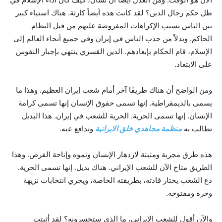
ظل حكم رجال الدين؟ لقد كانت هذه أيضاً كارثة. هناك استياء كبير
بين الناس بسبب الإكراهات المفروضة عليهم من قبل النظام
الحاكم. وبدلاً من جذب الناس في إيران وفي جميع أنحاء العالم إلى
الإسلام، قام الحكام بإبعادهم. الدين القسري ينتهي بإجبار النفوس
على الابتعاد.
ومن الواضح أن هناك طريقًا آخر أمام شعب إيران العظيم. وهذا ما
يسمى بالديمقراطية. إنها تسمى حقوق الإنسان إنها تسمى كرامة
الإنسان. إنها تسمى الحرية. الحرية للشعب في إيران. هذا البديل
تطالب به
منظمة مجاهدي خلق الایرانیة
وتدافع عنه.
هذه طرق مجربة ومثبتة لازدهار الإنسان ونموه وإتاحة الفرص. وهذا
الطريق متاح الآن للشعب الإيراني. هناك بديل. إنها تسمى الحرية.
دع الشعب يختار قادته، بطريقته الخاصة، ويجري انتخابات نزيهة
وحرة ومفتوحة.
والآن أقول للشعب الإيراني، ما الذي ستخسرونه؟ لقد أثبتت